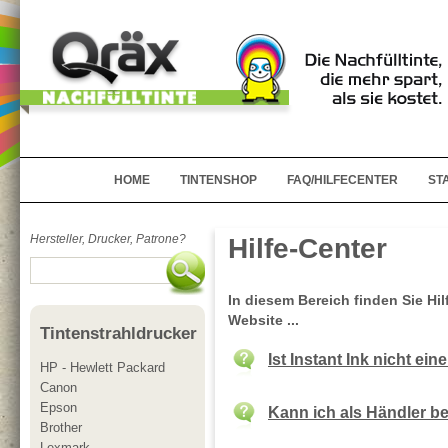
HOME
TINTENSHOP
FAQ/HILFECENTER
ST
Hersteller, Drucker, Patrone?
Hilfe-Center
In diesem Bereich finden Sie Hi
Website ...
Tintenstrahldrucker
Ist Instant Ink nicht ein
HP - Hewlett Packard
Canon
Epson
Kann ich als Händler be
Brother
Lexmark