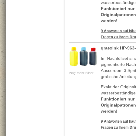
wasserbeständigen
Funktioniert nur
Originalpatronen
werden!
9 Antworten auf häuf
Fragen zu Ihrem Dru
qraexink HP-963
Im Nachfüllset si
pigmentierte Nachf
Ausserdem 3 Spritz
zeig' mehr Bilder!
grafische Anleitun
Exakt der Original
wasserbeständigen
Funktioniert nur
Originalpatronen
werden!
9 Antworten auf häuf
Fragen zu Ihrem Dru