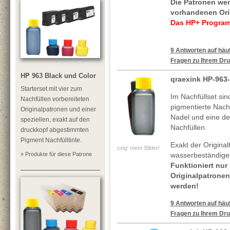
Die Patronen we
vorhandenen Ori
Das HP+ Programm
9 Antworten auf häuf
Fragen zu Ihrem Dru
HP 963 Black und Color
qraexink HP-963
Starterset mit vier zum
Im Nachfüllset si
Nachfüllen vorbereiteten
pigmentierte Nachf
Originalpatronen und einer
Nadel und eine deta
speziellen, exakt auf den
Nachfüllen.
druckkopf abgestimmten
Pigment Nachfülltinte.
Exakt der Original
zeig' mehr Bilder!
» Produkte für diese Patrone
wasserbeständigen
Funktioniert nur
Originalpatronen
werden!
9 Antworten auf häuf
Fragen zu Ihrem Dru