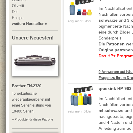
Olivetti
Im Nachfüllset ent
Dell
Nachfüllen vorber
Philips
schwarze
und
3 x
zeig' mehr Bilder!
weitere Hersteller »
pigmentierte Nachf
eine durch Bilder 
Unsere Neuesten!
Sonderpreis.
Die Patronen we
Originalpatronen
Das HP+ Programm
9 Antworten auf häuf
Fragen zu Ihrem Dru
Brother TN-2320
qraexink HP-963
Tonerkartusche
Im Nachfüllset ent
wiederaufgearbeitet mit
Nachfüllen vorber
einer Seitenleistung von
ml schwarze
und
10400 Seiten.
zeig' mehr Bilder!
nachgebaute, pigme
» Produkte für diese Patrone
und 4 Nadeln und 
Anleitung zum Son