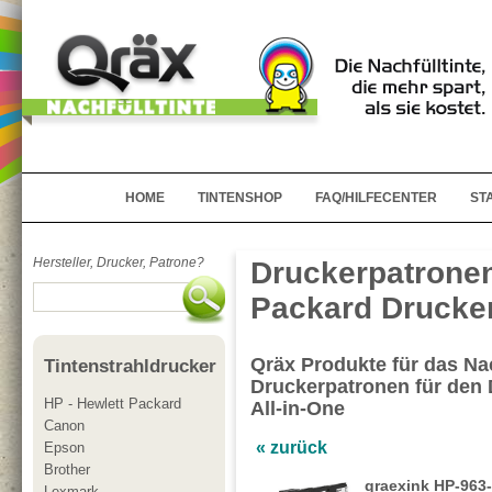
HOME
TINTENSHOP
FAQ/HILFECENTER
ST
Hersteller, Drucker, Patrone?
Druckerpatronen
Packard Drucker
Qräx Produkte für das Nac
Tintenstrahldrucker
Druckerpatronen für den 
HP - Hewlett Packard
All-in-One
Canon
« zurück
Epson
Brother
qraexink HP-963-
Lexmark