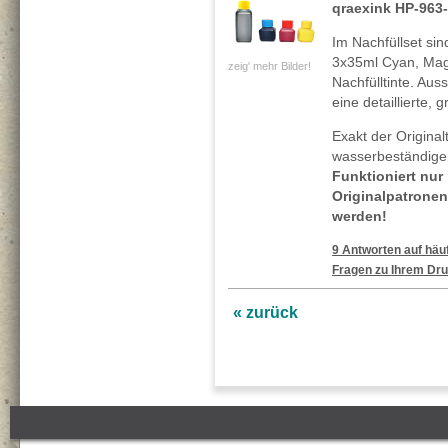
qraexink HP-963
Im Nachfüllset si
3x35ml Cyan, Mag
zeig' mehr Bilder!
Nachfülltinte. Au
eine detaillierte, 
Exakt der Original
wasserbeständigen
Funktioniert nur
Originalpatronen
werden!
9 Antworten auf häuf
Fragen zu Ihrem Dru
« zurück