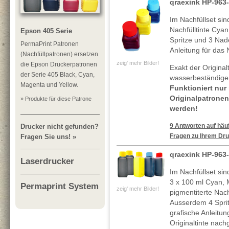
qraexink HP-963
Im Nachfüllset si
Nachfülltinte Cya
Epson 405 Serie
Spritze und 3 Nade
PermaPrint Patronen
Anleitung für das 
(Nachfüllpatronen) ersetzen
zeig' mehr Bilder!
die Epson Druckerpatronen
Exakt der Original
der Serie 405 Black, Cyan,
wasserbeständigen
Magenta und Yellow.
Funktioniert nur
Originalpatronen
» Produkte für diese Patrone
werden!
9 Antworten auf häuf
Drucker nicht gefunden?
Fragen zu Ihrem Dru
Fragen Sie uns! »
qraexink HP-963
Laserdrucker
Im Nachfüllset si
3 x 100 ml Cyan, 
Permaprint System
zeig' mehr Bilder!
pigmentiterte Nachf
Ausserdem 4 Spritz
grafische Anleitun
Originaltinte nach