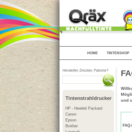
HOME
TINTENSHOP
Hersteller, Drucker, Patrone?
FA
Willk
Mögli
Tintenstrahldrucker
und u
HP - Hewlett Packard
Canon
Epson
FAQ-
Brother
Lexmark