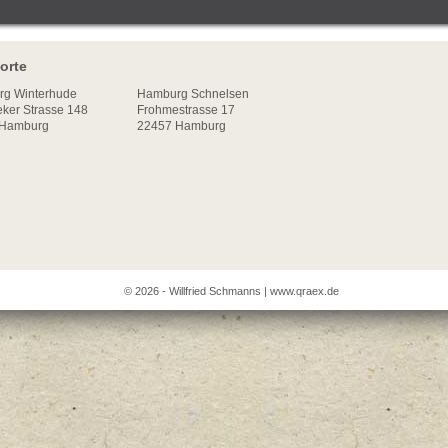
orte
rg
Winterhude
Hamburg Schnelsen
ker Strasse 148
Frohmestrasse 17
Hamburg
22457 Hamburg
© 2026 - Willfried Schmanns |
www.qraex.de