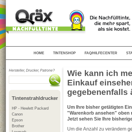
HOME
TINTENSHOP
FAQ/HILFECENTER
ST
Hersteller, Drucker, Patrone?
Wie kann ich me
Einkauf einsehe
gegebenenfalls
Tintenstrahldrucker
Um Ihre bisher getätigten Ei
HP - Hewlett Packard
"Warenkorb ansehen" oben re
Canon
Jetzt sehen Sie Ihre bisherig
Epson
Brother
Um die Anzahl zu verändern ge
Lexmark