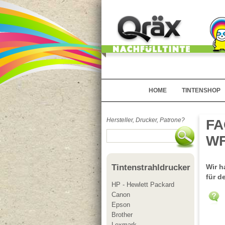
HOME
TINTENSHOP
Hersteller, Drucker, Patrone?
FA
WF
Wir h
Tintenstrahldrucker
für d
HP - Hewlett Packard
Canon
Epson
Brother
Lexmark