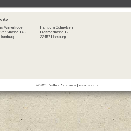
orte
rg
Winterhude
Hamburg Schnelsen
ker Strasse 148
Frohmestrasse 17
Hamburg
22457 Hamburg
© 2026 - Willfried Schmanns |
www.qraex.de