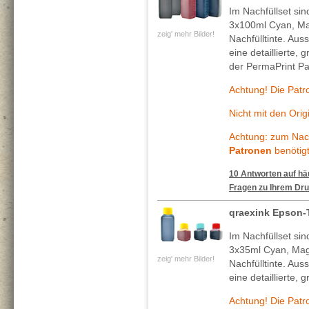
Im Nachfüllset si
3x100ml Cyan, Ma
zeig' mehr Bilder!
Nachfülltinte. Au
eine detaillierte, 
der PermaPrint Pa
Achtung! Die Patr
Nicht mit den Ori
Achtung: zum Nach
Patronen
benötigt
10 Antworten auf häu
Fragen zu Ihrem Dru
qraexink Epson-
Im Nachfüllset si
3x35ml Cyan, Mag
zeig' mehr Bilder!
Nachfülltinte. Au
eine detaillierte, 
Achtung! Die Patr