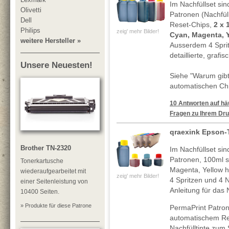
Im Nachfüllset sin
Olivetti
Patronen (Nachfül
Dell
Reset-Chips,
2 x 
Philips
zeig' mehr Bilder!
Cyan, Magenta, 
weitere Hersteller »
Ausserdem 4 Spri
detaillierte, grafi
Unsere Neuesten!
Siehe "Warum gibt
automatischen Chi
10 Antworten auf häu
Fragen zu Ihrem Dru
qraexink Epson-T
Brother TN-2320
Im Nachfüllset sin
Patronen, 100ml 
Tonerkartusche
Magenta, Yellow h
wiederaufgearbeitet mit
zeig' mehr Bilder!
4 Spritzen und 4 N
einer Seitenleistung von
Anleitung für das 
10400 Seiten.
» Produkte für diese Patrone
PermaPrint Patron
automatischem Re
Nachfülltinte zum