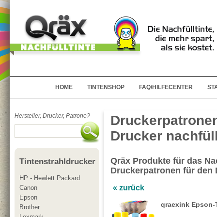
HOME
TINTENSHOP
FAQ/HILFECENTER
ST
Hersteller, Drucker, Patrone?
Druckerpatronen
Drucker nachfül
Qräx Produkte für das Nac
Tintenstrahldrucker
Druckerpatronen für den
HP - Hewlett Packard
« zurück
Canon
Epson
qraexink Epson-
Brother
Lexmark