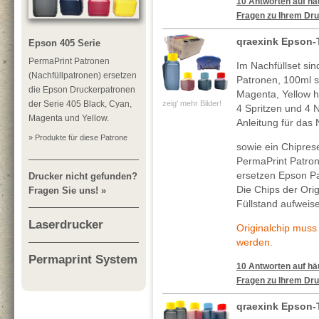
10 Antworten auf häu
Fragen zu Ihrem Dru
qraexink Epson-
Epson 405 Serie
PermaPrint Patronen
Im Nachfüllset sin
(Nachfüllpatronen) ersetzen
Patronen, 100ml 
die Epson Druckerpatronen
Magenta, Yellow h
zeig' mehr Bilder!
der Serie 405 Black, Cyan,
4 Spritzen und 4 N
Magenta und Yellow.
Anleitung für das 
» Produkte für diese Patrone
sowie ein Chiprese
PermaPrint Patro
ersetzen Epson Pa
Drucker nicht gefunden?
Die Chips der Ori
Fragen Sie uns! »
Füllstand aufweis
Laserdrucker
Originalchip mus
werden.
Permaprint System
10 Antworten auf häu
Fragen zu Ihrem Dru
qraexink Epson-