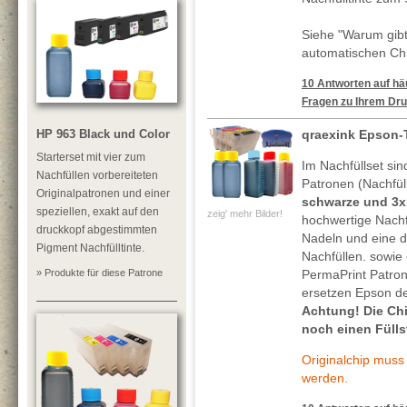
Siehe "Warum gibt
automatischen Chi
10 Antworten auf häu
Fragen zu Ihrem Dru
HP 963 Black und Color
qraexink Epson-
Starterset mit vier zum
Im Nachfüllset sin
Nachfüllen vorbereiteten
Patronen (Nachfül
Originalpatronen und einer
schwarze und 3x
speziellen, exakt auf den
zeig' mehr Bilder!
hochwertige Nachf
druckkopf abgestimmten
Nadeln und eine de
Pigment Nachfülltinte.
Nachfüllen. sowie 
» Produkte für diese Patrone
PermaPrint Patro
ersetzen Epson de
Achtung! Die Ch
noch einen Füll
Originalchip mus
werden.