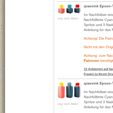
qraexink Epson-
Im Nachfüllset si
zeig' mehr Bilder!
Nachfülltinte Cya
Spritze und 3 Nade
Anleitung für das 
Achtung! Die Patr
Nicht mit den Ori
Achtung: zum Nach
Patronen
benötigt
10 Antworten auf häu
Fragen zu Ihrem Dru
qraexink Epson
Im Nachfüllset si
Nachfülltinte Cya
Spritze und 3 Nade
zeig' mehr Bilder!
Anleitung für das 