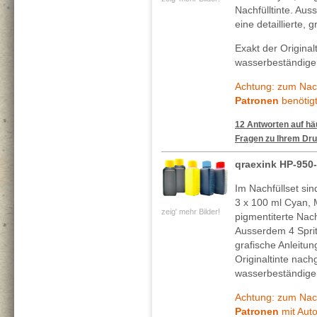
Nachfülltinte. Au
eine detaillierte, 
Exakt der Original
wasserbeständigen
Achtung: zum Nach
Patronen
benötigt
12 Antworten auf häu
Fragen zu Ihrem Dru
qraexink HP-950
Im Nachfüllset si
3 x 100 ml Cyan, 
zeig' mehr Bilder!
pigmentiterte Nachf
Ausserdem 4 Spritz
grafische Anleitun
Originaltinte nach
wasserbeständigen
Achtung: zum Nach
Patronen
mit Auto