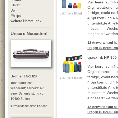
Vier leere, zum Na
Olivetti
Orginalpatronen u
Dell
farbige, exakt nac
zeig' mehr Bilder!
Philips
4 Spritzen und 4 
weitere Hersteller »
unterstützte Anle
müssen im Wechse
Unsere Neuesten!
eingesetzt werden
12 Antworten auf häu
Fragen zu Ihrem Dru
qraexink HP-950
Vier leere, zum Na
Orginalpatronen 
Brother TN-2320
farbige, exakt nac
zeig' mehr Bilder!
4 Spritzen und 4 
Tonerkartusche
unterstützte Anle
wiederaufgearbeitet mit
müssen im Wechse
einer Seitenleistung von
eingesetzt werden
10400 Seiten.
» Produkte für diese Patrone
12 Antworten auf häu
Fragen zu Ihrem Dru