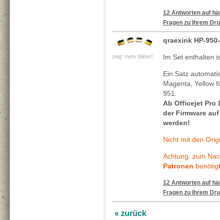
12 Antworten auf häu
Fragen zu Ihrem Dru
qraexink HP-950
Im Set enthalten i
zeig' mehr Bilder!
Ein Satz automati
Magenta, Yellow f
951.
Ab Officejet Pro
der Firmware au
werden!
Nicht mit den Ori
Achtung: zum Nach
Patronen
benötigt
12 Antworten auf häu
Fragen zu Ihrem Dru
« zurück