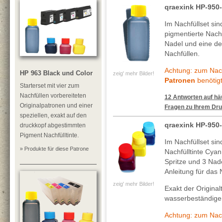
qraexink HP-950
Im Nachfüllset si
pigmentierte Nachf
Nadel und eine deta
Nachfüllen.
Achtung: zum Nach
HP 963 Black und Color
zeig' mehr Bilder!
Patronen
benötigt
Starterset mit vier zum
Nachfüllen vorbereiteten
12 Antworten auf häu
Originalpatronen und einer
Fragen zu Ihrem Dru
speziellen, exakt auf den
qraexink HP-950
druckkopf abgestimmten
Pigment Nachfülltinte.
Im Nachfüllset si
» Produkte für diese Patrone
Nachfülltinte Cya
Spritze und 3 Nade
Anleitung für das 
zeig' mehr Bilder!
Exakt der Original
wasserbeständigen
Achtung: zum Nach