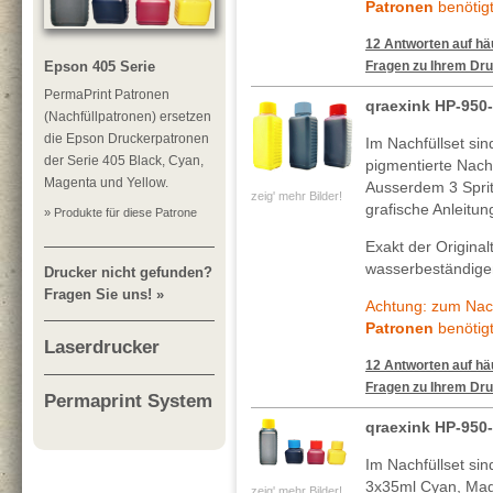
Patronen
benötigt
12 Antworten auf häu
Epson 405 Serie
Fragen zu Ihrem Dru
PermaPrint Patronen
qraexink HP-950
(Nachfüllpatronen) ersetzen
die Epson Druckerpatronen
Im Nachfüllset si
der Serie 405 Black, Cyan,
pigmentierte Nachf
Magenta und Yellow.
Ausserdem 3 Spritz
zeig' mehr Bilder!
grafische Anleitun
» Produkte für diese Patrone
Exakt der Original
wasserbeständigen
Drucker nicht gefunden?
Fragen Sie uns! »
Achtung: zum Nach
Patronen
benötigt
Laserdrucker
12 Antworten auf häu
Fragen zu Ihrem Dru
Permaprint System
qraexink HP-950
Im Nachfüllset si
3x35ml Cyan, Mag
zeig' mehr Bilder!