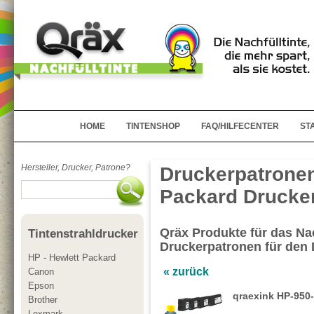
HOME
TINTENSHOP
FAQ/HILFECENTER
ST
Hersteller, Drucker, Patrone?
Druckerpatronen
Packard Drucker
Qräx Produkte für das Nac
Tintenstrahldrucker
Druckerpatronen für den 
HP - Hewlett Packard
« zurück
Canon
Epson
qraexink HP-950-
Brother
Lexmark