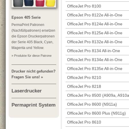
OfficeJet Pro 8100
OfficeJet Pro 8122e All-in-One
Epson 405 Serie
OfficeJet Pro 8124e All-in-One
PermaPrint Patronen
(Nachfüllpatronen) ersetzen
OfficeJet Pro 8125e All-in-One
die Epson Druckerpatronen
OfficeJet Pro 8132e All-in-One
der Serie 405 Black, Cyan,
Magenta und Yellow.
OfficeJet Pro 8134 All-in-One
» Produkte für diese Patrone
OfficeJet Pro 8134e All-in-One
OfficeJet Pro 8135e All-in-One
Drucker nicht gefunden?
Fragen Sie uns! »
OfficeJet Pro 8210
OfficeJet Pro 8218
Laserdrucker
OfficeJet Pro 8500 (A909a, A910
OfficeJet Pro 8600 (N911a)
Permaprint System
OfficeJet Pro 8600 Plus (N911g)
OfficeJet Pro 8610