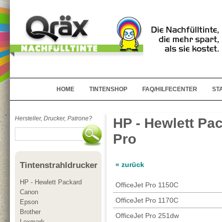
HOME
TINTENSHOP
FAQ/HILFECENTER
ST
Hersteller, Drucker, Patrone?
HP - Hewlett Pac
Pro
« zurück
Tintenstrahldrucker
HP - Hewlett Packard
OfficeJet Pro 1150C
Canon
OfficeJet Pro 1170C
Epson
Brother
OfficeJet Pro 251dw
Lexmark