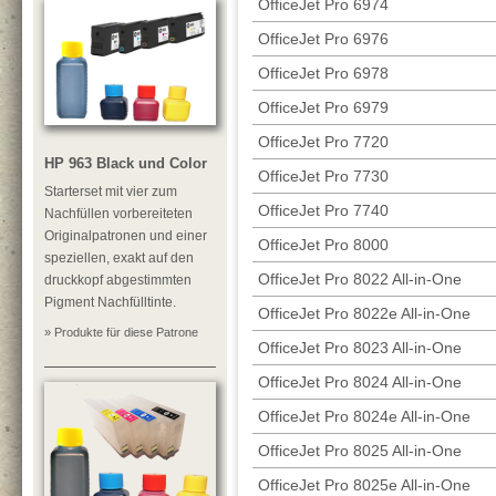
OfficeJet Pro 6974
OfficeJet Pro 6976
OfficeJet Pro 6978
OfficeJet Pro 6979
OfficeJet Pro 7720
HP 963 Black und Color
OfficeJet Pro 7730
Starterset mit vier zum
OfficeJet Pro 7740
Nachfüllen vorbereiteten
Originalpatronen und einer
OfficeJet Pro 8000
speziellen, exakt auf den
OfficeJet Pro 8022 All-in-One
druckkopf abgestimmten
Pigment Nachfülltinte.
OfficeJet Pro 8022e All-in-One
» Produkte für diese Patrone
OfficeJet Pro 8023 All-in-One
OfficeJet Pro 8024 All-in-One
OfficeJet Pro 8024e All-in-One
OfficeJet Pro 8025 All-in-One
OfficeJet Pro 8025e All-in-One