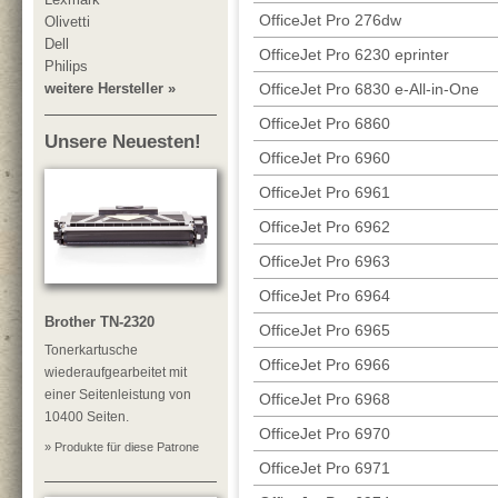
OfficeJet Pro 276dw
Olivetti
Dell
OfficeJet Pro 6230 eprinter
Philips
OfficeJet Pro 6830 e-All-in-One
weitere Hersteller »
OfficeJet Pro 6860
Unsere Neuesten!
OfficeJet Pro 6960
OfficeJet Pro 6961
OfficeJet Pro 6962
OfficeJet Pro 6963
OfficeJet Pro 6964
Brother TN-2320
OfficeJet Pro 6965
Tonerkartusche
OfficeJet Pro 6966
wiederaufgearbeitet mit
einer Seitenleistung von
OfficeJet Pro 6968
10400 Seiten.
OfficeJet Pro 6970
» Produkte für diese Patrone
OfficeJet Pro 6971