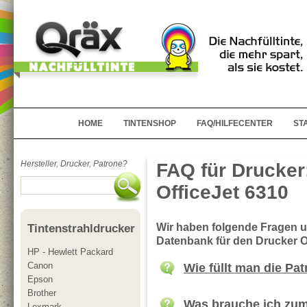
HOME
TINTENSHOP
FAQ/HILFECENTER
ST
Hersteller, Drucker, Patrone?
FAQ für Drucker
OfficeJet 6310
Wir haben folgende Fragen 
Tintenstrahldrucker
Datenbank für den Drucker O
HP - Hewlett Packard
Canon
Wie füllt man die Pa
Epson
Brother
Was brauche ich zum
Lexmark