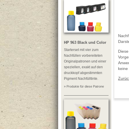
Nachfü
Darst
HP 963 Black und Color
Starterset mit vier zum
Diese
Nachfüllen vorbereiteten
Vorge
Originalpatronen und einer
Anwen
speziellen, exakt auf den
keine
druckkopf abgestimmten
Zurüc
Pigment Nachfülltinte.
» Produkte für diese Patrone