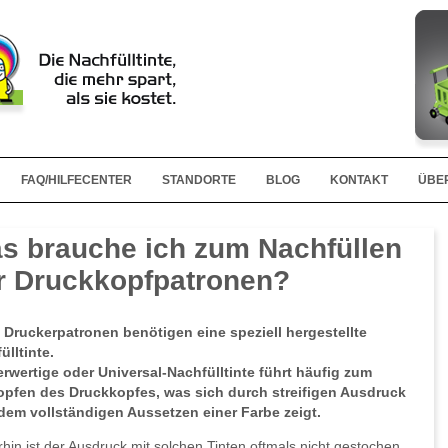
FAQ/HILFECENTER
STANDORTE
BLOG
KONTAKT
ÜBE
s brauche ich zum Nachfüllen
r Druckkopfpatronen?
 Druckerpatronen benötigen eine speziell hergestellte
ülltinte.
rwertige oder Universal-Nachfülltinte führt häufig zum
opfen des Druckkopfes, was sich durch streifigen Ausdruck
dem vollständigen Aussetzen einer Farbe zeigt.
rhin ist der Ausdruck mit solchen Tinten oftmals nicht gestochen