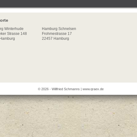
orte
rg
Winterhude
Hamburg Schnelsen
ker Strasse 148
Frohmestrasse 17
Hamburg
22457 Hamburg
© 2026 - Willfried Schmanns |
www.qraex.de