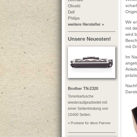
schar
Olivetti
Origin
Dell
Philips
Wir e
weitere Hersteller »
mit d
wird b
Unsere Neuesten!
Besch
mit D
Im Nac
angetr
Anleit
präzis
Nachf
Brother TN-2320
Darst
Tonerkartusche
wiederaufgearbeitet mit
einer Seitenleistung von
10400 Seiten.
» Produkte für diese Patrone