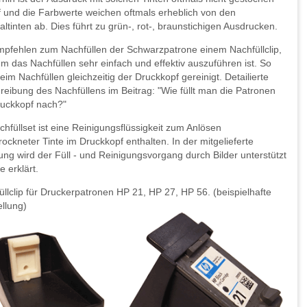
f und die Farbwerte weichen oftmals erheblich von den
altinten ab. Dies führt zu grün-, rot-, braunstichigen Ausdrucken.
mpfehlen zum Nachfüllen der Schwarzpatrone einem Nachfüllclip,
em das Nachfüllen sehr einfach und effektiv auszuführen ist. So
eim Nachfüllen gleichzeitig der Druckkopf gereinigt. Detailierte
reibung des Nachfüllens im Beitrag: "Wie füllt man die Patronen
ruckkopf nach?"
hfüllset ist eine Reinigungsflüssigkeit zum Anlösen
ockneter Tinte im Druckkopf enthalten. In der mitgelieferte
ung wird der Füll - und Reinigungsvorgang durch Bilder unterstützt
e erklärt.
üllclip für Druckerpatronen HP 21, HP 27, HP 56. (beispielhafte
ellung)