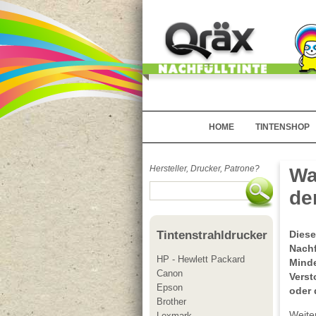
HOME
TINTENSHOP
Hersteller, Drucker, Patrone?
Wa
de
Diese
Tintenstrahldrucker
Nachf
HP - Hewlett Packard
Minde
Canon
Verst
Epson
oder 
Brother
Weite
Lexmark