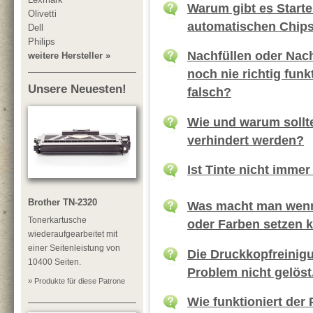
Warum gibt es Starte
Olivetti
automatischen Chip
Dell
Philips
Nachfüllen oder Nac
weitere Hersteller »
noch nie richtig funk
Unsere Neuesten!
falsch?
Wie und warum sollt
verhindert werden?
Ist Tinte nicht immer
Brother TN-2320
Was macht man wenn 
Tonerkartusche
oder Farben setzen 
wiederaufgearbeitet mit
einer Seitenleistung von
Die Druckkopfreinig
10400 Seiten.
Problem nicht gelöst
» Produkte für diese Patrone
Wie funktioniert der