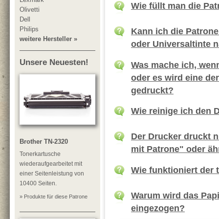
Wie füllt man die Pa
Olivetti
Dell
Philips
Kann ich die Patrone
weitere Hersteller »
oder Universaltinte 
Unsere Neuesten!
Was mache ich, wenn 
oder es wird eine de
gedruckt?
Wie reinige ich den 
Der Drucker druckt 
Brother TN-2320
mit Patrone" oder äh
Tonerkartusche
wiederaufgearbeitet mit
Wie funktioniert der
einer Seitenleistung von
10400 Seiten.
Warum wird das Papie
» Produkte für diese Patrone
eingezogen?