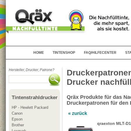
HOME
TINTENSHOP
FAQ/HILFECENTER
ST
Hersteller, Drucker, Patrone?
Druckerpatrone
Drucker nachfül
Qräx Produkte für das Nac
Tintenstrahldrucker
Druckerpatronen für den
HP - Hewlett Packard
« zurück
Canon
Epson
qraexton MLT-D
Brother
Lexmark