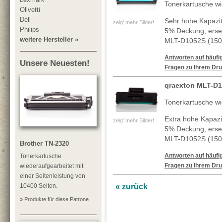
Tonerkartusche wi
Olivetti
Dell
Sehr hohe Kapazitä
zeig' mehr Bilder!
Philips
5% Deckung, erset
weitere Hersteller »
MLT-D1052S (1500
Antworten auf häufig
Unsere Neuesten!
Fragen zu Ihrem Dru
qraexton MLT-D
Tonerkartusche wi
Extra hohe Kapazit
zeig' mehr Bilder!
5% Deckung, erset
MLT-D1052S (1500
Brother TN-2320
Antworten auf häufig
Tonerkartusche
Fragen zu Ihrem Dru
wiederaufgearbeitet mit
einer Seitenleistung von
10400 Seiten.
« zurück
» Produkte für diese Patrone