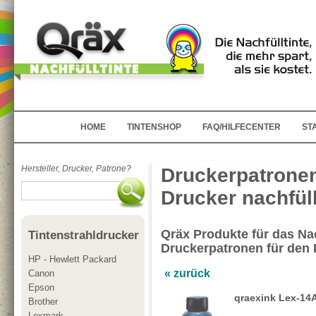
HOME
TINTENSHOP
FAQ/HILFECENTER
ST
Hersteller, Drucker, Patrone?
Druckerpatrone
Drucker nachfül
Qräx Produkte für das Nac
Tintenstrahldrucker
Druckerpatronen für den
HP - Hewlett Packard
« zurück
Canon
Epson
qraexink Lex-14
Brother
Lexmark