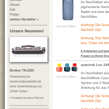
Im Nachfüllset si
Olivetti
pigmentierte Nachf
Dell
Nadel und eine deta
Philips
Nachfüllen.
weitere Hersteller »
Achtung! Die Sch
zeig' mehr Bilder!
Nachfüll-Clip!.
Unsere Neuesten!
Achtung: Das Nachf
bzw. Chips mit de
8 Antworten auf häuf
Fragen zu Ihrem Dru
qraexink Lex-14
Brother TN-2320
Im Nachfüllset si
Tonerkartusche
zeig' mehr Bilder!
Nachfülltinte Cya
wiederaufgearbeitet mit
Spritze und 3 Nade
einer Seitenleistung von
Anleitung für das 
10400 Seiten.
Achtung! Die Sch
» Produkte für diese Patrone
Nachfüll-Clip!.