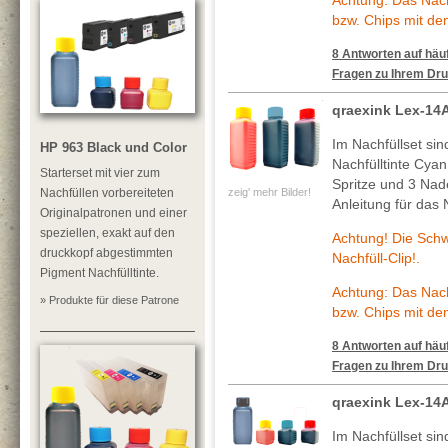
Achtung: Das Nachf
bzw. Chips mit de
8 Antworten auf häuf
Fragen zu Ihrem Dru
qraexink Lex-14
Im Nachfüllset si
HP 963 Black und Color
Nachfülltinte Cya
Starterset mit vier zum
Spritze und 3 Nade
zeig' mehr Bilder!
Nachfüllen vorbereiteten
Anleitung für das 
Originalpatronen und einer
speziellen, exakt auf den
Achtung! Die Sch
druckkopf abgestimmten
Nachfüll-Clip!.
Pigment Nachfülltinte.
Achtung: Das Nachf
» Produkte für diese Patrone
bzw. Chips mit de
8 Antworten auf häuf
Fragen zu Ihrem Dru
qraexink Lex-14
Im Nachfüllset si