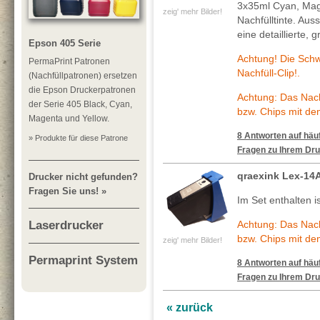
3x35ml Cyan, Mag
zeig' mehr Bilder!
Nachfülltinte. Au
eine detaillierte, 
Epson 405 Serie
Achtung! Die Sch
PermaPrint Patronen
Nachfüll-Clip!.
(Nachfüllpatronen) ersetzen
die Epson Druckerpatronen
Achtung: Das Nachf
der Serie 405 Black, Cyan,
bzw. Chips mit de
Magenta und Yellow.
8 Antworten auf häuf
» Produkte für diese Patrone
Fragen zu Ihrem Dru
qraexink Lex-14
Drucker nicht gefunden?
Fragen Sie uns! »
Im Set enthalten is
Laserdrucker
Achtung: Das Nachf
bzw. Chips mit de
zeig' mehr Bilder!
Permaprint System
8 Antworten auf häuf
Fragen zu Ihrem Dru
« zurück