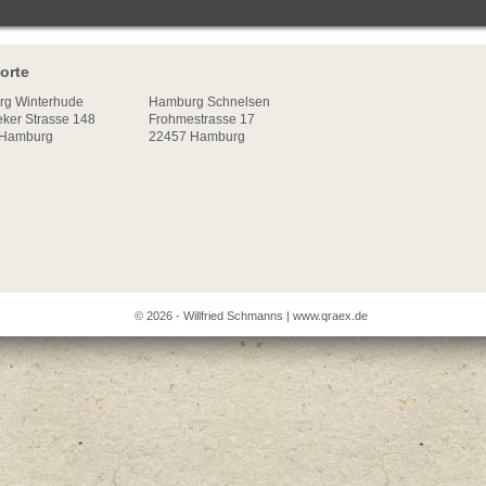
orte
rg
Winterhude
Hamburg Schnelsen
ker Strasse 148
Frohmestrasse 17
Hamburg
22457 Hamburg
© 2026 - Willfried Schmanns |
www.qraex.de