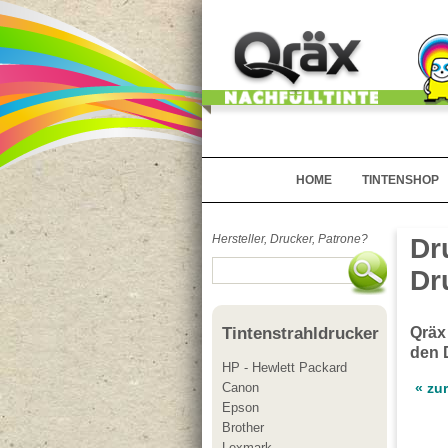
HOME
TINTENSHOP
Hersteller, Drucker, Patrone?
Dr
Dr
Qräx
Tintenstrahldrucker
den 
HP - Hewlett Packard
Canon
« zu
Epson
Brother
Lexmark