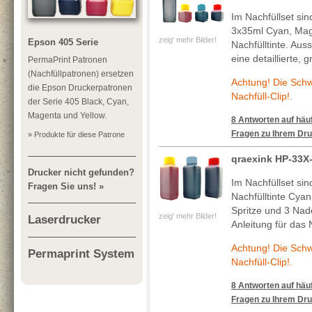
Im Nachfüllset si
3x35ml Cyan, Mag
zeig' mehr Bilder!
Epson 405 Serie
Nachfülltinte. Au
eine detaillierte, 
PermaPrint Patronen
(Nachfüllpatronen) ersetzen
Achtung! Die Sch
die Epson Druckerpatronen
Nachfüll-Clip!.
der Serie 405 Black, Cyan,
Magenta und Yellow.
8 Antworten auf häuf
Fragen zu Ihrem Dru
» Produkte für diese Patrone
qraexink HP-33X
Drucker nicht gefunden?
Im Nachfüllset si
Fragen Sie uns! »
Nachfülltinte Cya
Spritze und 3 Nade
zeig' mehr Bilder!
Laserdrucker
Anleitung für das 
Achtung! Die Sch
Permaprint System
Nachfüll-Clip!.
8 Antworten auf häuf
Fragen zu Ihrem Dru