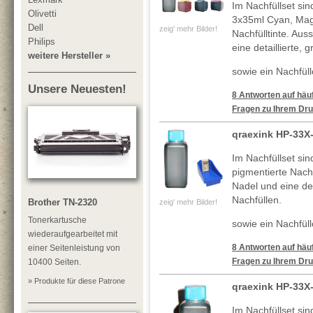
Im Nachfüllset si
Olivetti
3x35ml Cyan, Mag
Dell
zeig' mehr Bilder!
Nachfülltinte. Au
Philips
eine detaillierte, 
weitere Hersteller »
sowie ein Nachfüllc
Unsere Neuesten!
8 Antworten auf häuf
Fragen zu Ihrem Dru
qraexink HP-33X
Im Nachfüllset si
pigmentierte Nachf
Nadel und eine deta
Nachfüllen.
Brother TN-2320
zeig' mehr Bilder!
Tonerkartusche
sowie ein Nachfüll
wiederaufgearbeitet mit
8 Antworten auf häuf
einer Seitenleistung von
Fragen zu Ihrem Dru
10400 Seiten.
» Produkte für diese Patrone
qraexink HP-33X
Im Nachfüllset si