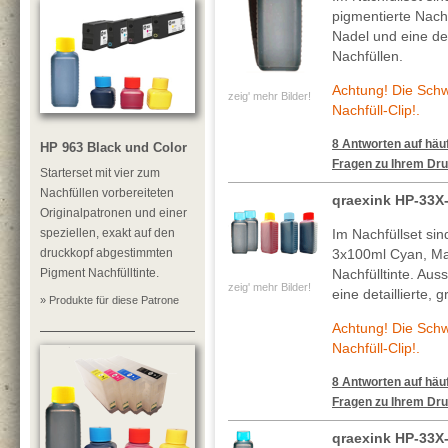
pigmentierte Nachf
Nadel und eine deta
Nachfüllen.
Achtung! Die Sch
zeig' mehr Bilder!
Nachfüll-Clip!.
8 Antworten auf häuf
HP 963 Black und Color
Fragen zu Ihrem Dru
Starterset mit vier zum
Nachfüllen vorbereiteten
qraexink HP-33X
Originalpatronen und einer
speziellen, exakt auf den
Im Nachfüllset si
druckkopf abgestimmten
3x100ml Cyan, Ma
Pigment Nachfülltinte.
Nachfülltinte. Au
zeig' mehr Bilder!
eine detaillierte, 
» Produkte für diese Patrone
Achtung! Die Sch
Nachfüll-Clip!.
8 Antworten auf häuf
Fragen zu Ihrem Dru
qraexink HP-33X