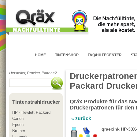
HOME
TINTENSHOP
FAQ/HILFECENTER
ST
Hersteller, Drucker, Patrone?
Druckerpatronen
Packard Drucker
Qräx Produkte für das Nac
Tintenstrahldrucker
Druckerpatronen für den
HP - Hewlett Packard
« zurück
Canon
Epson
qraexink HP-33X-
Brother
Lexmark