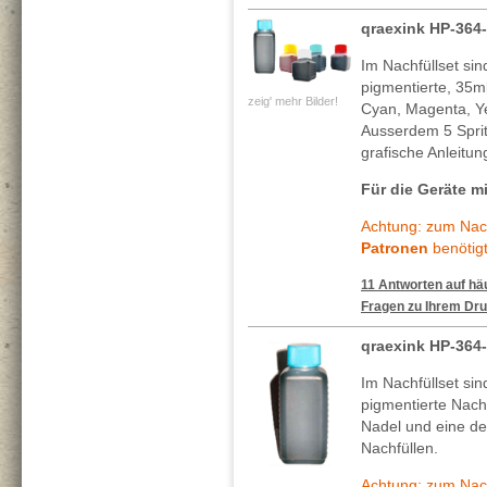
qraexink HP-364
Im Nachfüllset si
pigmentierte, 35m
zeig' mehr Bilder!
Cyan, Magenta, Ye
Ausserdem 5 Spritz
grafische Anleitun
Für die Geräte mi
Achtung: zum Nach
Patronen
benötigt
11 Antworten auf häu
Fragen zu Ihrem Dru
qraexink HP-364
Im Nachfüllset si
pigmentierte Nachf
Nadel und eine deta
Nachfüllen.
Achtung: zum Nach