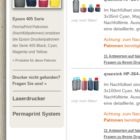
Im Nachfüllset si
3x35ml Cyan, Mag
Epson 405 Serie
zeig' mehr Bilder!
Nachfülltinte. Au
PermaPrint Patronen
eine detaillierte, 
(Nachfüllpatronen) ersetzen
Achtung: zum Nach
die Epson Druckerpatronen
Patronen
benötigt
der Serie 405 Black, Cyan,
Magenta und Yellow.
11 Antworten auf häu
» Produkte für diese Patrone
Fragen zu Ihrem Dru
qraexink HP-364
Drucker nicht gefunden?
Fragen Sie uns! »
Im Nachfüllset si
3x100ml Cyan, Ma
Nachfülltinte. Au
Laserdrucker
zeig' mehr Bilder!
eine detaillierte, 
Permaprint System
Achtung: zum Nach
Patronen
benötigt
11 Antworten auf häu
Fragen zu Ihrem Dru