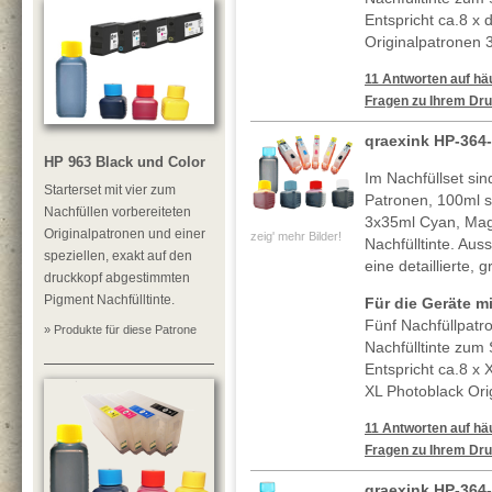
Entspricht ca.8 x 
Originalpatronen 
11 Antworten auf häu
Fragen zu Ihrem Dru
qraexink HP-364-
HP 963 Black und Color
Im Nachfüllset sin
Starterset mit vier zum
Patronen, 100ml 
Nachfüllen vorbereiteten
3x35ml Cyan, Mag
Originalpatronen und einer
zeig' mehr Bilder!
Nachfülltinte. Au
speziellen, exakt auf den
eine detaillierte, 
druckkopf abgestimmten
Pigment Nachfülltinte.
Für die Geräte mi
Fünf Nachfüllpatr
» Produkte für diese Patrone
Nachfülltinte zum
Entspricht ca.8 x 
XL Photoblack Ori
11 Antworten auf häu
Fragen zu Ihrem Dru
qraexink HP-364