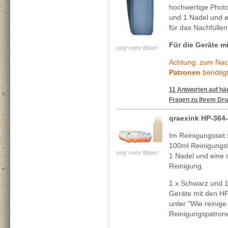
hochwertige Photo
und 1 Nadel und ei
für das Nachfüllen
Für die Geräte mi
zeig' mehr Bilder!
Achtung: zum Nach
Patronen
benötigt
11 Antworten auf häu
Fragen zu Ihrem Dru
qraexink HP-364
Im Reinigungsset 
100ml Reinigungsf
zeig' mehr Bilder!
1 Nadel und eine de
Reinigung.
1 x Schwarz und 1
Geräte mit den HP
unter "Wie reinig
Reinigungspatron