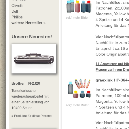
Im Nachfüllset sin
Olivetti
Patronen, 2x100m
Dell
Magenta, Yellow h
Philips
zeig' mehr Bilder!
4 Spritze und 4 Ka
weitere Hersteller »
Anleitung für das 
Unsere Neuesten!
Vier Nachfüllpatr
Nachfülltinte zum
Entspricht ca.16 x
Color Originalpat
11 Antworten auf häu
Fragen zu Ihrem Dru
qraexink HP-364-
Brother TN-2320
Im Nachfüllset sin
Tonerkartusche
Patronen, 100ml 
wiederaufgearbeitet mit
Magenta, Yellow h
einer Seitenleistung von
zeig' mehr Bilder!
4 Spritzen und 4 N
10400 Seiten.
Anleitung für das 
» Produkte für diese Patrone
Vier Nachfüllpatr
Nachfülltinte zum