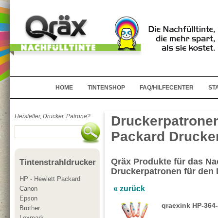
HOME
TINTENSHOP
FAQ/HILFECENTER
ST
Hersteller, Drucker, Patrone?
Druckerpatronen
Packard Drucker
Qräx Produkte für das Nac
Tintenstrahldrucker
Druckerpatronen für den
HP - Hewlett Packard
« zurück
Canon
Epson
qraexink HP-364-
Brother
Lexmark