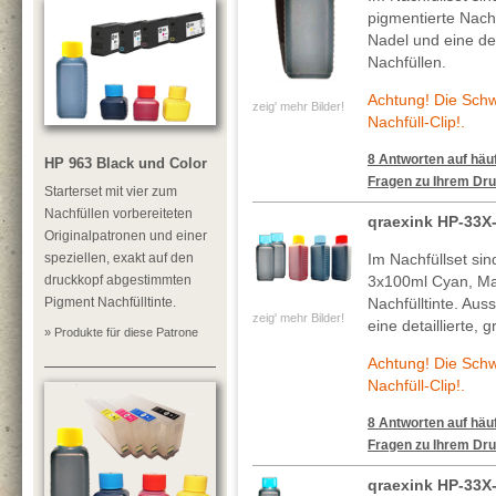
pigmentierte Nachf
Nadel und eine deta
Nachfüllen.
Achtung! Die Sch
zeig' mehr Bilder!
Nachfüll-Clip!.
8 Antworten auf häuf
HP 963 Black und Color
Fragen zu Ihrem Dru
Starterset mit vier zum
Nachfüllen vorbereiteten
qraexink HP-33X
Originalpatronen und einer
speziellen, exakt auf den
Im Nachfüllset si
druckkopf abgestimmten
3x100ml Cyan, Ma
Pigment Nachfülltinte.
Nachfülltinte. Au
zeig' mehr Bilder!
eine detaillierte, 
» Produkte für diese Patrone
Achtung! Die Sch
Nachfüll-Clip!.
8 Antworten auf häuf
Fragen zu Ihrem Dru
qraexink HP-33X