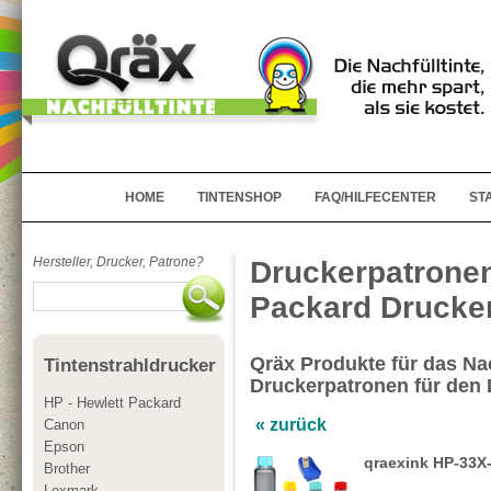
HOME
TINTENSHOP
FAQ/HILFECENTER
ST
Hersteller, Drucker, Patrone?
Druckerpatronen
Packard Drucker
Qräx Produkte für das Nac
Tintenstrahldrucker
Druckerpatronen für den
HP - Hewlett Packard
« zurück
Canon
Epson
qraexink HP-33X-
Brother
Lexmark