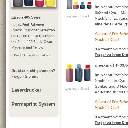
Im Nachfüllset si
3x35ml Cyan, Mag
zeig' mehr Bilder!
Epson 405 Serie
Nachfülltinte. Au
eine detaillierte, 
PermaPrint Patronen
(Nachfüllpatronen) ersetzen
Achtung! Die Sch
die Epson Druckerpatronen
Nachfüll-Clip!.
der Serie 405 Black, Cyan,
Magenta und Yellow.
8 Antworten auf häuf
Fragen zu Ihrem Dru
» Produkte für diese Patrone
qraexink HP-33X
Drucker nicht gefunden?
Im Nachfüllset si
Fragen Sie uns! »
Nachfülltinte Cya
Spritze und 3 Nade
zeig' mehr Bilder!
Laserdrucker
Anleitung für das 
Achtung! Die Sch
Permaprint System
Nachfüll-Clip!.
8 Antworten auf häuf
Fragen zu Ihrem Dru