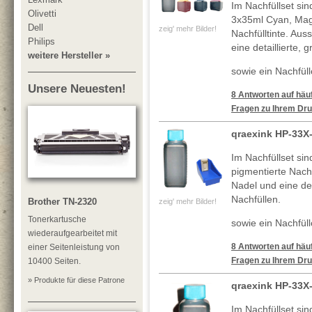
Im Nachfüllset si
Olivetti
3x35ml Cyan, Mag
Dell
zeig' mehr Bilder!
Nachfülltinte. Au
Philips
eine detaillierte, 
weitere Hersteller »
sowie ein Nachfüllc
Unsere Neuesten!
8 Antworten auf häuf
Fragen zu Ihrem Dru
qraexink HP-33X
Im Nachfüllset si
pigmentierte Nachf
Nadel und eine deta
Nachfüllen.
Brother TN-2320
zeig' mehr Bilder!
Tonerkartusche
sowie ein Nachfüll
wiederaufgearbeitet mit
8 Antworten auf häuf
einer Seitenleistung von
Fragen zu Ihrem Dru
10400 Seiten.
» Produkte für diese Patrone
qraexink HP-33X
Im Nachfüllset si