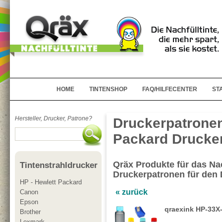
HOME
TINTENSHOP
FAQ/HILFECENTER
ST
Hersteller, Drucker, Patrone?
Druckerpatronen
Packard Drucker
Qräx Produkte für das Nac
Tintenstrahldrucker
Druckerpatronen für den
HP - Hewlett Packard
« zurück
Canon
Epson
qraexink HP-33X-
Brother
Lexmark