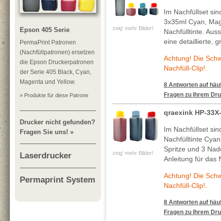
Im Nachfüllset si
3x35ml Cyan, Mag
zeig' mehr Bilder!
Epson 405 Serie
Nachfülltinte. Au
eine detaillierte, 
PermaPrint Patronen
(Nachfüllpatronen) ersetzen
Achtung! Die Sch
die Epson Druckerpatronen
Nachfüll-Clip!.
der Serie 405 Black, Cyan,
Magenta und Yellow.
8 Antworten auf häuf
Fragen zu Ihrem Dru
» Produkte für diese Patrone
qraexink HP-33X
Drucker nicht gefunden?
Im Nachfüllset si
Fragen Sie uns! »
Nachfülltinte Cya
Spritze und 3 Nade
zeig' mehr Bilder!
Laserdrucker
Anleitung für das 
Achtung! Die Sch
Permaprint System
Nachfüll-Clip!.
8 Antworten auf häuf
Fragen zu Ihrem Dru