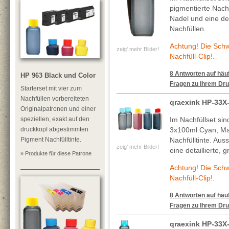
pigmentierte Nachf
Nadel und eine deta
Nachfüllen.
Achtung! Die Sch
zeig' mehr Bilder!
Nachfüll-Clip!.
8 Antworten auf häuf
HP 963 Black und Color
Fragen zu Ihrem Dru
Starterset mit vier zum
Nachfüllen vorbereiteten
qraexink HP-33X
Originalpatronen und einer
speziellen, exakt auf den
Im Nachfüllset si
druckkopf abgestimmten
3x100ml Cyan, Ma
Pigment Nachfülltinte.
Nachfülltinte. Au
zeig' mehr Bilder!
eine detaillierte, 
» Produkte für diese Patrone
Achtung! Die Sch
Nachfüll-Clip!.
8 Antworten auf häuf
Fragen zu Ihrem Dru
qraexink HP-33X