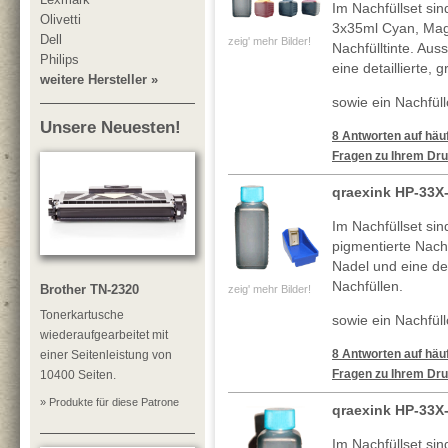
Im Nachfüllset si
Olivetti
3x35ml Cyan, Mag
Dell
zeig' mehr Bilder!
Nachfülltinte. Au
Philips
eine detaillierte, 
weitere Hersteller »
sowie ein Nachfüllc
Unsere Neuesten!
8 Antworten auf häuf
Fragen zu Ihrem Dru
qraexink HP-33X
Im Nachfüllset si
pigmentierte Nachf
Nadel und eine deta
Nachfüllen.
Brother TN-2320
zeig' mehr Bilder!
Tonerkartusche
sowie ein Nachfüll
wiederaufgearbeitet mit
8 Antworten auf häuf
einer Seitenleistung von
Fragen zu Ihrem Dru
10400 Seiten.
» Produkte für diese Patrone
qraexink HP-33X
Im Nachfüllset si