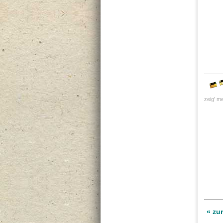
zeig' me
« zu