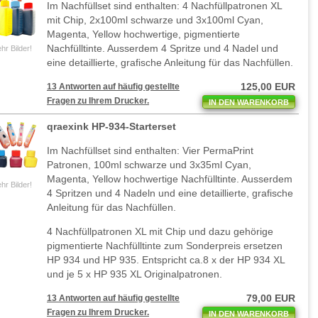
Im Nachfüllset sind enthalten: 4 Nachfüllpatronen XL
mit Chip, 2x100ml schwarze und 3x100ml Cyan,
Magenta, Yellow hochwertige, pigmentierte
Nachfülltinte. Ausserdem 4 Spritze und 4 Nadel und
hr Bilder!
eine detaillierte, grafische Anleitung für das Nachfüllen.
125,00 EUR
13 Antworten auf häufig gestellte
Fragen zu Ihrem Drucker.
IN DEN WARENKORB
qraexink HP-934-Starterset
Im Nachfüllset sind enthalten: Vier PermaPrint
Patronen, 100ml schwarze und 3x35ml Cyan,
Magenta, Yellow hochwertige Nachfülltinte. Ausserdem
hr Bilder!
4 Spritzen und 4 Nadeln und eine detaillierte, grafische
Anleitung für das Nachfüllen.
4 Nachfüllpatronen XL mit Chip und dazu gehörige
pigmentierte Nachfülltinte zum Sonderpreis ersetzen
HP 934 und HP 935. Entspricht ca.8 x der HP 934 XL
und je 5 x HP 935 XL Originalpatronen.
79,00 EUR
13 Antworten auf häufig gestellte
Fragen zu Ihrem Drucker.
IN DEN WARENKORB