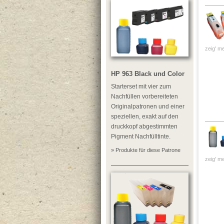
zeig' me
HP 963 Black und Color
Starterset mit vier zum
Nachfüllen vorbereiteten
Originalpatronen und einer
speziellen, exakt auf den
druckkopf abgestimmten
Pigment Nachfülltinte.
» Produkte für diese Patrone
zeig' me