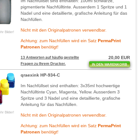
Im Nachfüllset sind enthalten: 100ml schwarze,
pigmentierte Nachfülltinte. Ausserdem 1 Spritze und 1
Nadel und eine detaillierte, grafische Anleitung für das
Nachfüllen.
Nicht mit den Originalpatronen verwendbar.
hr Bilder!
Achtung: zum Nachfüllen wird ein Satz
PermaPrint
Patronen
benötigt!
20,00 EUR
13 Antworten auf häufig gestellte
Fragen zu Ihrem Drucker.
IN DEN WARENKORB
qraexink HP-934-C
Im Nachfüllset sind enthalten: 3x35ml hochwertige
Nachfülltinte Cyan, Magenta, Yellow. Ausserdem 3
Spritze und 3 Nadel und eine detaillierte, grafische
Anleitung für das Nachfüllen.
hr Bilder!
Nicht mit den Originalpatronen verwendbar.
Achtung: zum Nachfüllen wird ein Satz
PermaPrint
Patronen
benötigt!