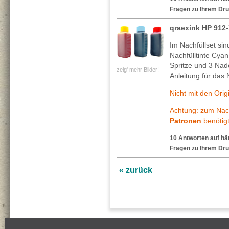
Fragen zu Ihrem Dru
qraexink HP 912
Im Nachfüllset si
Nachfülltinte Cya
Spritze und 3 Nade
zeig' mehr Bilder!
Anleitung für das 
Nicht mit den Ori
Achtung: zum Nach
Patronen
benötigt
10 Antworten auf häu
Fragen zu Ihrem Dru
« zurück