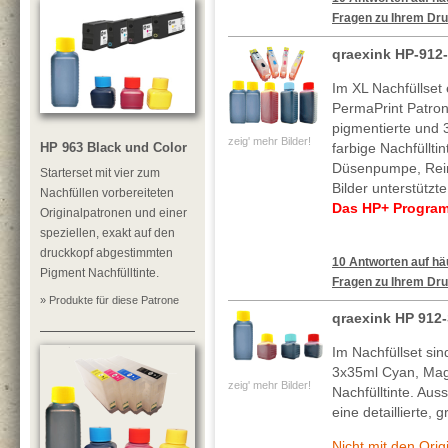
Fragen zu Ihrem Dru
qraexink HP-912
Im XL Nachfüllset 
PermaPrint Patron
pigmentierte und 
zeig' mehr Bilder!
HP 963 Black und Color
farbige Nachfüllti
Düsenpumpe, Reini
Starterset mit vier zum
Bilder unterstützt
Nachfüllen vorbereiteten
Das HP+ Programm
Originalpatronen und einer
speziellen, exakt auf den
druckkopf abgestimmten
10 Antworten auf häu
Pigment Nachfülltinte.
Fragen zu Ihrem Dru
» Produkte für diese Patrone
qraexink HP 912
Im Nachfüllset si
3x35ml Cyan, Mag
zeig' mehr Bilder!
Nachfülltinte. Au
eine detaillierte, 
Nicht mit den Ori