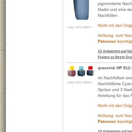
pigmentierte Nachf
Nadel und eine deta
Nachfüllen.
Nicht mit den Ori
zeig' mehr Bilder!
Achtung: zum Nach
Patronen
benötigt
10 Antworten auf häu
Fragen zu Ihrem Dru
qraexink HP 912
Im Nachfüllset si
zeig' mehr Bilder!
Nachfülltinte Cya
Spritze und 3 Nade
Anleitung für das 
Nicht mit den Ori
Achtung: zum Nach
Patronen
benötigt
10 Antworten auf häu