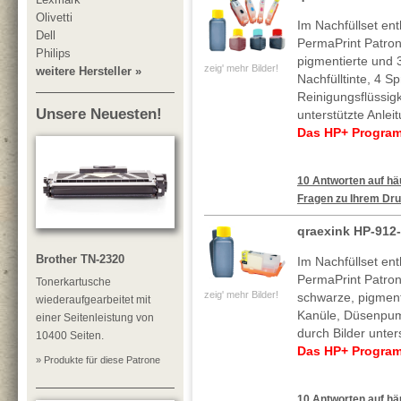
Olivetti
Im Nachfüllset ent
Dell
PermaPrint Patron
Philips
pigmentierte und 
zeig' mehr Bilder!
weitere Hersteller »
Nachfülltinte, 4 
Reinigungsflüssigk
Unsere Neuesten!
unterstützte Anle
Das HP+ Programm
10 Antworten auf häu
Fragen zu Ihrem Dru
qraexink HP-912-
Brother TN-2320
Im Nachfüllset ent
PermaPrint Patron
Tonerkartusche
zeig' mehr Bilder!
schwarze, pigmenti
wiederaufgearbeitet mit
Kanüle, Düsenpump
einer Seitenleistung von
durch Bilder unter
10400 Seiten.
Das HP+ Programm
» Produkte für diese Patrone
10 Antworten auf häu