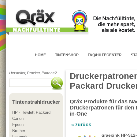
HOME
TINTENSHOP
FAQ/HILFECENTER
ST
Hersteller, Drucker, Patrone?
Druckerpatronen
Packard Drucker
Qräx Produkte für das Nac
Tintenstrahldrucker
Druckerpatronen für den D
HP - Hewlett Packard
in-One
Canon
« zurück
Epson
Brother
qraexink HP-912-
Lexmark