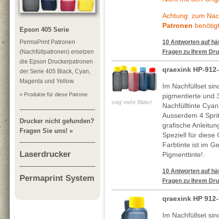
Achtung: zum Nach
Patronen
benötigt
Epson 405 Serie
PermaPrint Patronen
10 Antworten auf häu
(Nachfüllpatronen) ersetzen
Fragen zu Ihrem Dru
die Epson Druckerpatronen
qraexink HP-912
der Serie 405 Black, Cyan,
Magenta und Yellow.
Im Nachfüllset si
» Produkte für diese Patrone
pigmentierte und 
zeig' mehr Bilder!
Nachfülltinte Cyan
Ausserdem 4 Spritz
Drucker nicht gefunden?
grafische Anleitun
Fragen Sie uns! »
Speziell für diese 
Farbtinte ist im G
Laserdrucker
Pigmenttinte!.
10 Antworten auf häu
Permaprint System
Fragen zu Ihrem Dru
qraexink HP 912
Im Nachfüllset si