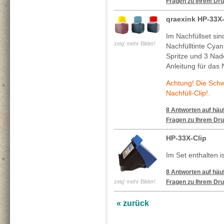
Fragen zu Ihrem Dru
qraexink HP-33X
Im Nachfüllset si
zeig' mehr Bilder!
Nachfülltinte Cya
Spritze und 3 Nade
Anleitung für das 
Achtung! Die Sch
Nachfüll-Clip!.
8 Antworten auf häuf
Fragen zu Ihrem Dru
HP-33X-Clip
Im Set enthalten is
8 Antworten auf häuf
zeig' mehr Bilder!
Fragen zu Ihrem Dru
« zurück