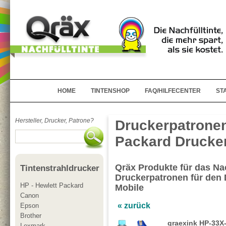
HOME
TINTENSHOP
FAQ/HILFECENTER
ST
Hersteller, Drucker, Patrone?
Druckerpatronen
Packard Drucker
Qräx Produkte für das Nac
Tintenstrahldrucker
Druckerpatronen für den 
HP - Hewlett Packard
Mobile
Canon
« zurück
Epson
Brother
qraexink HP-33X-
Lexmark