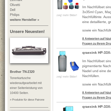
Olivetti
Im Nachfüllset si
Dell
3x35ml Cyan, Mag
Philips
zeig' mehr Bilder!
Nachfülltinte. Au
weitere Hersteller »
eine detaillierte, 
sowie ein Nachfüllc
Unsere Neuesten!
8 Antworten auf häuf
Fragen zu Ihrem Dru
qraexink HP-33X
Im Nachfüllset si
pigmentierte Nachf
Nadel und eine deta
Brother TN-2320
Nachfüllen.
zeig' mehr Bilder!
Tonerkartusche
wiederaufgearbeitet mit
sowie ein Nachfüll
einer Seitenleistung von
8 Antworten auf häuf
10400 Seiten.
Fragen zu Ihrem Dru
» Produkte für diese Patrone
qraexink HP-33X