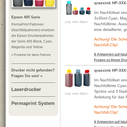
qraexink HP-33X
Im Nachfüllset si
Epson 405 Serie
3x35ml Cyan, Mag
zeig' mehr Bilder!
Nachfülltinte. Au
PermaPrint Patronen
eine detaillierte, 
(Nachfüllpatronen) ersetzen
die Epson Druckerpatronen
Achtung! Die Sch
der Serie 405 Black, Cyan,
Nachfüll-Clip!.
Magenta und Yellow.
8 Antworten auf häuf
» Produkte für diese Patrone
Fragen zu Ihrem Dru
Drucker nicht gefunden?
qraexink HP-33X
Fragen Sie uns! »
Im Nachfüllset si
Nachfülltinte Cya
Laserdrucker
Spritze und 3 Nade
zeig' mehr Bilder!
Anleitung für das 
Permaprint System
Achtung! Die Sch
Nachfüll-Clip!.
8 Antworten auf häuf