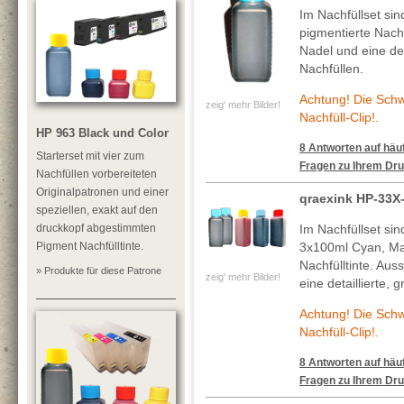
Im Nachfüllset si
pigmentierte Nachf
Nadel und eine deta
Nachfüllen.
Achtung! Die Sch
zeig' mehr Bilder!
Nachfüll-Clip!.
HP 963 Black und Color
8 Antworten auf häuf
Starterset mit vier zum
Fragen zu Ihrem Dru
Nachfüllen vorbereiteten
Originalpatronen und einer
qraexink HP-33X
speziellen, exakt auf den
druckkopf abgestimmten
Im Nachfüllset si
Pigment Nachfülltinte.
3x100ml Cyan, Ma
Nachfülltinte. Au
» Produkte für diese Patrone
zeig' mehr Bilder!
eine detaillierte, 
Achtung! Die Sch
Nachfüll-Clip!.
8 Antworten auf häuf
Fragen zu Ihrem Dru