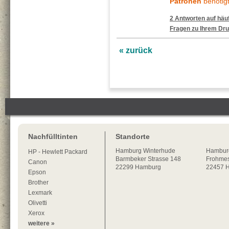
Patronen
benötigt
2 Antworten auf häuf
Fragen zu Ihrem Dru
« zurück
Nachfülltinten
Standorte
Hamburg
Winterhude
Hambur
HP - Hewlett Packard
Barmbeker Strasse 148
Frohmes
Canon
22299
Hamburg
22457 
Epson
Brother
Lexmark
Olivetti
Xerox
weitere »