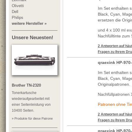
Olivetti
Im Set enthalten s
Dell
Black, Cyan, Mage
Philips
ersetzen die Origi
weitere Hersteller »
und 4 x 100 ml ex
Nachfülltinte zum
Unsere Neuesten!
2 Antworten auf häuf
Fragen zu Ihrem Dru
qraexink HP-970
Im Set enthalten s
Black, Cyan, Mage
Originalpatronen.
Brother TN-2320
Tonerkartusche
Nachfüllpatronen 
wiederaufgearbeitet mit
Patronen ohne Tin
einer Seitenleistung von
10400 Seiten.
2 Antworten auf häuf
» Produkte für diese Patrone
Fragen zu Ihrem Dru
qraexink HP-970