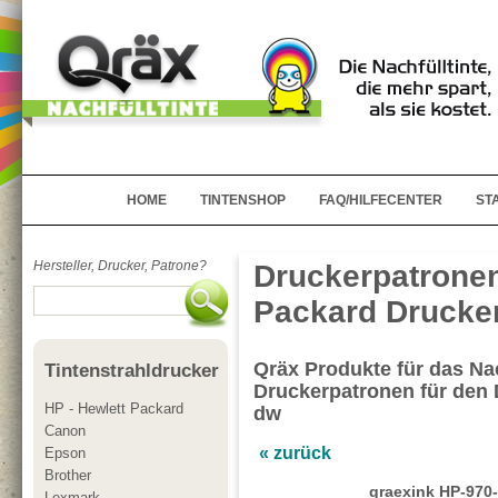
HOME
TINTENSHOP
FAQ/HILFECENTER
ST
Hersteller, Drucker, Patrone?
Druckerpatronen
Packard Drucker
Qräx Produkte für das Nac
Tintenstrahldrucker
Druckerpatronen für den 
HP - Hewlett Packard
dw
Canon
« zurück
Epson
Brother
qraexink HP-970-
Lexmark