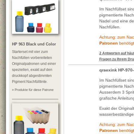
Im Nachfüllset si
pigmentierte Nachf
Nadel und eine deta
Nachfüllen.
Achtung: zum Nach
Patronen
benötigt
HP 963 Black und Color
Starterset mit vier zum
2 Antworten auf häuf
Nachfüllen vorbereiteten
Fragen zu Ihrem Dru
Originalpatronen und einer
speziellen, exakt auf den
qraexink HP-970
druckkopf abgestimmten
Im Nachfüllset si
Pigment Nachfülltinte.
pigmentierte Nachf
» Produkte für diese Patrone
Ausserdem 3 Spritz
grafische Anleitun
Exakt der Original
wasserbeständigen
Achtung: zum Nach
Patronen
benötigt