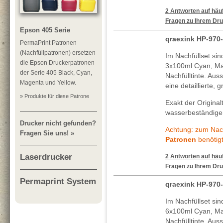
2 Antworten auf häuf
Fragen zu Ihrem Dru
Epson 405 Serie
qraexink HP-970
PermaPrint Patronen
(Nachfüllpatronen) ersetzen
Im Nachfüllset si
die Epson Druckerpatronen
3x100ml Cyan, Ma
der Serie 405 Black, Cyan,
Nachfülltinte. Au
Magenta und Yellow.
eine detaillierte, 
» Produkte für diese Patrone
Exakt der Original
wasserbeständigen
Drucker nicht gefunden?
Achtung: zum Nach
Fragen Sie uns! »
Patronen
benötigt
Laserdrucker
2 Antworten auf häuf
Fragen zu Ihrem Dru
Permaprint System
qraexink HP-970
Im Nachfüllset si
6x100ml Cyan, Ma
Nachfülltinte. Au