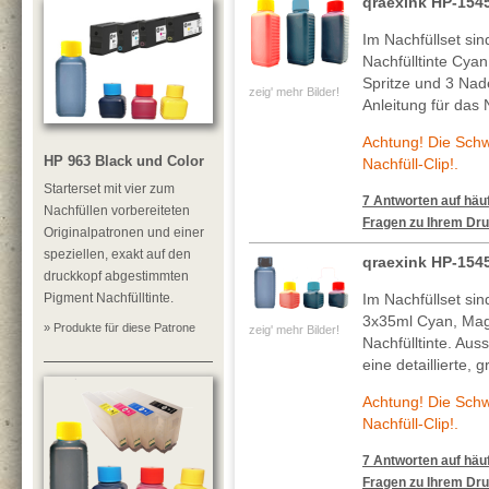
qraexink HP-15
Im Nachfüllset si
Nachfülltinte Cya
Spritze und 3 Nade
zeig' mehr Bilder!
Anleitung für das 
Achtung! Die Sch
HP 963 Black und Color
Nachfüll-Clip!.
Starterset mit vier zum
7 Antworten auf häuf
Nachfüllen vorbereiteten
Fragen zu Ihrem Dru
Originalpatronen und einer
speziellen, exakt auf den
qraexink HP-154
druckkopf abgestimmten
Pigment Nachfülltinte.
Im Nachfüllset si
3x35ml Cyan, Mag
» Produkte für diese Patrone
zeig' mehr Bilder!
Nachfülltinte. Au
eine detaillierte, 
Achtung! Die Sch
Nachfüll-Clip!.
7 Antworten auf häuf
Fragen zu Ihrem Dru