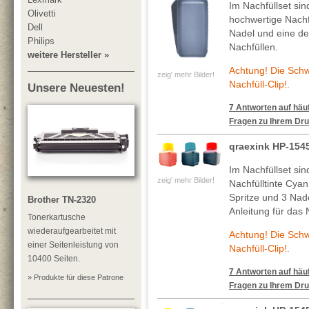
Im Nachfüllset si
Olivetti
hochwertige Nachf
Dell
Nadel und eine deta
Philips
Nachfüllen.
weitere Hersteller »
Achtung! Die Sch
zeig' mehr Bilder!
Nachfüll-Clip!.
Unsere Neuesten!
7 Antworten auf häuf
Fragen zu Ihrem Dru
qraexink HP-154
Im Nachfüllset si
zeig' mehr Bilder!
Nachfülltinte Cya
Spritze und 3 Nade
Brother TN-2320
Anleitung für das 
Tonerkartusche
wiederaufgearbeitet mit
Achtung! Die Sch
einer Seitenleistung von
Nachfüll-Clip!.
10400 Seiten.
7 Antworten auf häuf
» Produkte für diese Patrone
Fragen zu Ihrem Dru