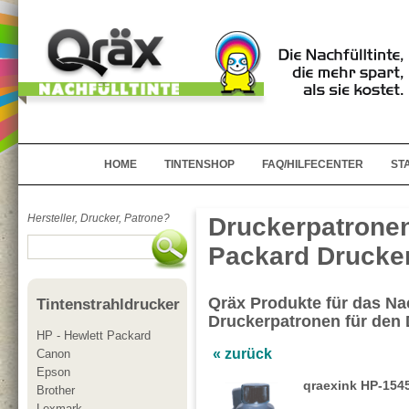
HOME
TINTENSHOP
FAQ/HILFECENTER
ST
Hersteller, Drucker, Patrone?
Druckerpatronen
Packard Drucker
Qräx Produkte für das Nac
Tintenstrahldrucker
Druckerpatronen für den 
HP - Hewlett Packard
« zurück
Canon
Epson
qraexink HP-154
Brother
Lexmark