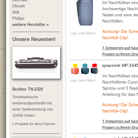
Im Nachfüllset si
Olivetti
hochwertige Nachf
Dell
Nadel und eine deta
Philips
Nachfüllen.
weitere Hersteller »
Achtung! Die Sch
zeig' mehr Bilder!
Nachfüll-Clip!.
Unsere Neuesten!
7 Antworten auf häuf
Fragen zu Ihrem Dru
qraexink HP-154
Im Nachfüllset si
zeig' mehr Bilder!
Nachfülltinte Cya
Spritze und 3 Nade
Brother TN-2320
Anleitung für das 
Tonerkartusche
wiederaufgearbeitet mit
Achtung! Die Sch
einer Seitenleistung von
Nachfüll-Clip!.
10400 Seiten.
7 Antworten auf häuf
» Produkte für diese Patrone
Fragen zu Ihrem Dru