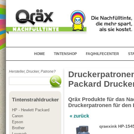
HOME
TINTENSHOP
FAQ/HILFECENTER
ST
Hersteller, Drucker, Patrone?
Druckerpatronen
Packard Drucker
Qräx Produkte für das Nac
Tintenstrahldrucker
Druckerpatronen für den
HP - Hewlett Packard
« zurück
Canon
Epson
qraexink HP-154
Brother
Lexmark