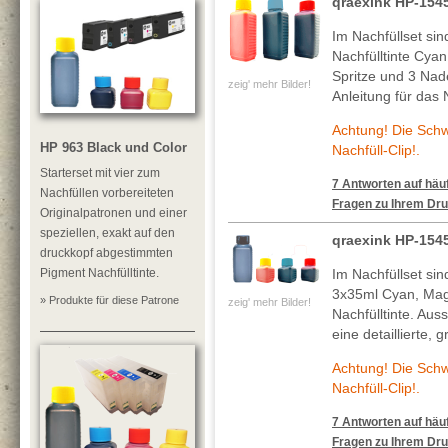
qraexink HP-15
Im Nachfüllset si
Nachfülltinte Cya
Spritze und 3 Nade
zeig' mehr Bilder!
Anleitung für das 
Achtung! Die Sch
HP 963 Black und Color
Nachfüll-Clip!.
Starterset mit vier zum
7 Antworten auf häuf
Nachfüllen vorbereiteten
Fragen zu Ihrem Dru
Originalpatronen und einer
speziellen, exakt auf den
qraexink HP-154
druckkopf abgestimmten
Pigment Nachfülltinte.
Im Nachfüllset si
3x35ml Cyan, Mag
» Produkte für diese Patrone
zeig' mehr Bilder!
Nachfülltinte. Au
eine detaillierte, 
Achtung! Die Sch
Nachfüll-Clip!.
7 Antworten auf häuf
Fragen zu Ihrem Dru