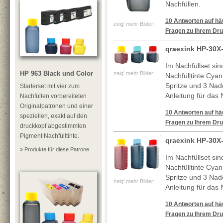
Nachfüllen.
10 Antworten auf häu
zeig' mehr Bilder!
Fragen zu Ihrem Dru
qraexink HP-30X
Im Nachfüllset si
HP 963 Black und Color
zeig' mehr Bilder!
Nachfülltinte Cya
Spritze und 3 Nade
Starterset mit vier zum
Anleitung für das 
Nachfüllen vorbereiteten
Originalpatronen und einer
10 Antworten auf häu
speziellen, exakt auf den
Fragen zu Ihrem Dru
druckkopf abgestimmten
Pigment Nachfülltinte.
qraexink HP-30X
» Produkte für diese Patrone
Im Nachfüllset si
Nachfülltinte Cya
Spritze und 3 Nade
zeig' mehr Bilder!
Anleitung für das 
10 Antworten auf häu
Fragen zu Ihrem Dru