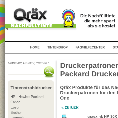
HOME
TINTENSHOP
FAQ/HILFECENTER
ST
Hersteller, Drucker, Patrone?
Druckerpatronen
Packard Drucker
Qräx Produkte für das Nac
Tintenstrahldrucker
Druckerpatronen für den 
HP - Hewlett Packard
One
Canon
« zurück
Epson
Brother
qraexink HP-30X
Lexmark