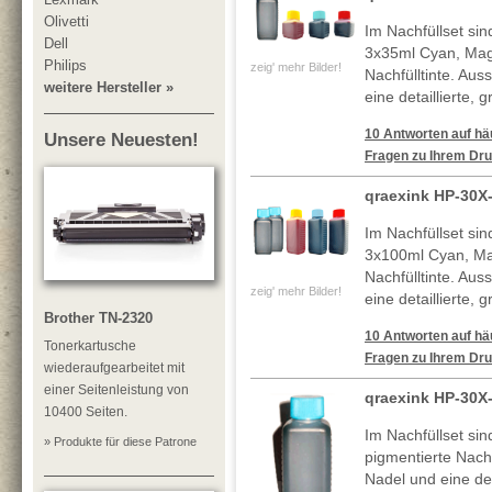
Olivetti
Im Nachfüllset si
Dell
3x35ml Cyan, Mag
Philips
zeig' mehr Bilder!
Nachfülltinte. Au
weitere Hersteller »
eine detaillierte, 
10 Antworten auf häu
Unsere Neuesten!
Fragen zu Ihrem Dru
qraexink HP-30X
Im Nachfüllset si
3x100ml Cyan, Ma
Nachfülltinte. Au
zeig' mehr Bilder!
eine detaillierte, 
Brother TN-2320
10 Antworten auf häu
Tonerkartusche
Fragen zu Ihrem Dru
wiederaufgearbeitet mit
einer Seitenleistung von
qraexink HP-30X
10400 Seiten.
Im Nachfüllset si
» Produkte für diese Patrone
pigmentierte Nachf
Nadel und eine deta