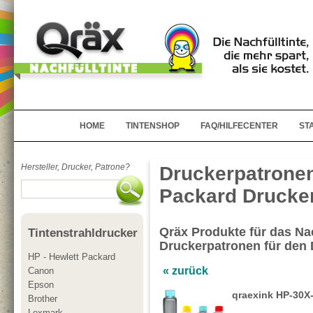
HOME
TINTENSHOP
FAQ/HILFECENTER
ST
Hersteller, Drucker, Patrone?
Druckerpatronen
Packard Drucker
Qräx Produkte für das Nac
Tintenstrahldrucker
Druckerpatronen für den 
HP - Hewlett Packard
« zurück
Canon
Epson
qraexink HP-30X
Brother
Lexmark