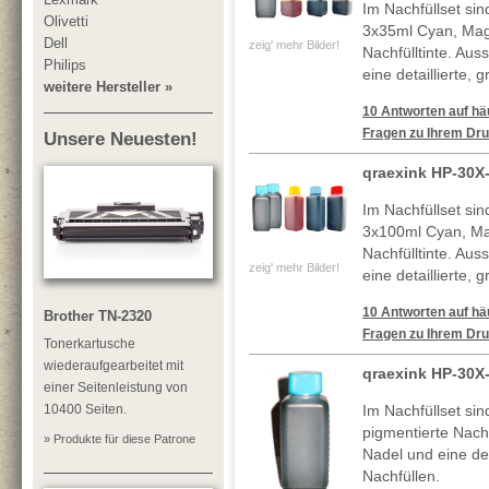
Im Nachfüllset si
Olivetti
3x35ml Cyan, Mag
Dell
zeig' mehr Bilder!
Nachfülltinte. Au
Philips
eine detaillierte, 
weitere Hersteller »
10 Antworten auf häu
Fragen zu Ihrem Dru
Unsere Neuesten!
qraexink HP-30X
Im Nachfüllset si
3x100ml Cyan, Ma
Nachfülltinte. Au
zeig' mehr Bilder!
eine detaillierte, 
10 Antworten auf häu
Brother TN-2320
Fragen zu Ihrem Dru
Tonerkartusche
wiederaufgearbeitet mit
qraexink HP-30X
einer Seitenleistung von
10400 Seiten.
Im Nachfüllset si
pigmentierte Nachf
» Produkte für diese Patrone
Nadel und eine deta
Nachfüllen.