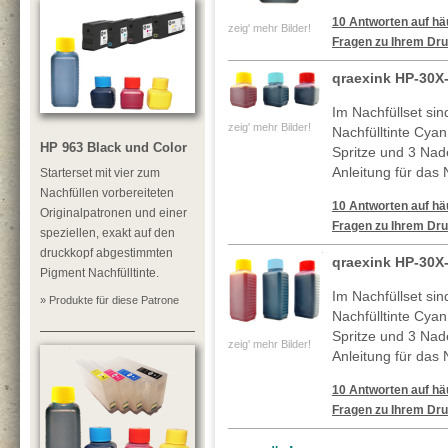
10 Antworten auf häu
zeig' mehr Bilder!
Fragen zu Ihrem Dru
qraexink HP-30X
Im Nachfüllset si
zeig' mehr Bilder!
Nachfülltinte Cya
HP 963 Black und Color
Spritze und 3 Nade
Anleitung für das 
Starterset mit vier zum
Nachfüllen vorbereiteten
10 Antworten auf häu
Originalpatronen und einer
Fragen zu Ihrem Dru
speziellen, exakt auf den
druckkopf abgestimmten
qraexink HP-30X
Pigment Nachfülltinte.
Im Nachfüllset si
» Produkte für diese Patrone
Nachfülltinte Cya
Spritze und 3 Nade
zeig' mehr Bilder!
Anleitung für das 
10 Antworten auf häu
Fragen zu Ihrem Dru