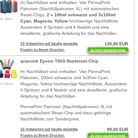
Im Nachfüllset sind enthalten: Vier PermaPrint
Patronen (Nachfüllpatronen XL) mit automatischen
Reset-Chips,
2 x 100ml schwarze und 3x100ml
hr Bilder!
Cyan, Magenta, Yellow
hochwertige Nachfülltinte.
Ausserdem 4 Spritzen und 4 Nadeln und eine
detaillierte, grafische Anleitung für das Nachfüllen.
135,00 EUR
10 Antworten auf häufig gestellte
Fragen zu Ihrem Drucker.
IN DEN WARENKORB
qraexink Epson-T603-Starterset-Chip
Im Nachfüllset sind enthalten: Vier PermaPrint
Patronen, 100ml schwarze und 3x35ml Cyan,
Magenta, Yellow hochwertige Nachfülltinte. Ausserdem
hr Bilder!
4 Spritzen und 4 Nadeln und eine detaillierte, grafische
Anleitung für das Nachfüllen.
PermaPrint Patronen (Nachfüllpatronen) XL mit
automatischem Reset-Chip und dazu gehörige
Nachfülltinte zum Sonderpreis.
89,00 EUR
10 Antworten auf häufig gestellte
Fragen zu Ihrem Drucker.
IN DEN WARENKORB