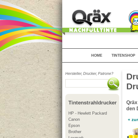
HOME
TINTENSHOP
Hersteller, Drucker, Patrone?
Dr
Dr
Qräx
Tintenstrahldrucker
den 
HP - Hewlett Packard
Canon
« zu
Epson
Brother
Lexmark