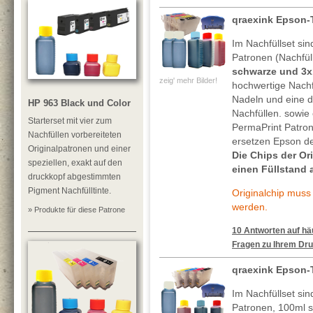
qraexink Epson-
Im Nachfüllset sin
Patronen (Nachfül
schwarze und 3x
zeig' mehr Bilder!
hochwertige Nachf
Nadeln und eine de
HP 963 Black und Color
Nachfüllen. sowie 
Starterset mit vier zum
PermaPrint Patro
Nachfüllen vorbereiteten
ersetzen Epson de
Originalpatronen und einer
Die Chips der O
speziellen, exakt auf den
einen Füllstand 
druckkopf abgestimmten
Pigment Nachfülltinte.
Originalchip mus
werden.
» Produkte für diese Patrone
10 Antworten auf häu
Fragen zu Ihrem Dru
qraexink Epson-
Im Nachfüllset sin
Patronen, 100ml 