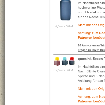
Im Nachfüllset si
hochwertige Photo
und 1 Nadel und ei
für das Nachfüllen
Nicht mit den Ori
zeig' mehr Bilder!
Achtung: zum Nach
Patronen
benötigt
10 Antworten auf häu
Fragen zu Ihrem Dru
qraexink Epson-
Im Nachfüllset si
zeig' mehr Bilder!
Nachfülltinte Cya
Spritze und 3 Nade
Anleitung für das 
Nicht mit den Ori
Achtung: zum Nach
Patronen
benötigt