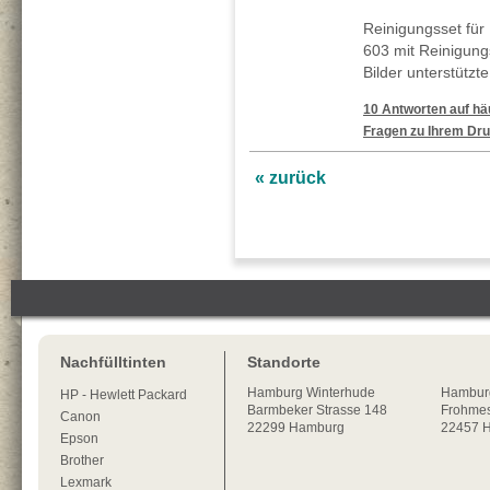
Reinigungsset für
603 mit Reinigung
Bilder unterstützt
10 Antworten auf häu
Fragen zu Ihrem Dru
« zurück
Nachfülltinten
Standorte
Hamburg
Winterhude
Hambur
HP - Hewlett Packard
Barmbeker Strasse 148
Frohmes
Canon
22299
Hamburg
22457 
Epson
Brother
Lexmark