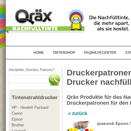
HOME
TINTENSHOP
FAQ/HILFECENTER
ST
Hersteller, Drucker, Patrone?
Druckerpatronen
Drucker nachfül
Qräx Produkte für das Nac
Tintenstrahldrucker
Druckerpatronen für den
HP - Hewlett Packard
« zurück
Canon
Epson
qraexink Epson-
Brother
Lexmark