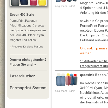
Magenta, Yellow h
zeig' mehr Bilder!
4 Spritzen und 4 N
Anleitung für das 
Epson 405 Serie
sowie ein Chiprese
PermaPrint Patronen
PermaPrint Patro
(Nachfüllpatronen) ersetzen
ersetzen Epson Pa
die Epson Druckerpatronen
Die Chips der Ori
der Serie 405 Black, Cyan,
Füllstand aufweis
Magenta und Yellow.
» Produkte für diese Patrone
Originalchip mus
werden.
Drucker nicht gefunden?
10 Antworten auf häu
Fragen Sie uns! »
Fragen zu Ihrem Dru
qraexink Epson-
Laserdrucker
Im Nachfüllset si
Permaprint System
3x100ml Cyan, Ma
zeig' mehr Bilder!
Nachfülltinte. Au
eine detaillierte, 
der PermaPrint Pa