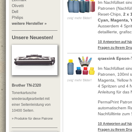
Im Nachfüllset sin
Olivetti
Patronen (Nachfül
Dell
Reset-Chips,
2 x 
Philips
zeig' mehr Bilder!
Cyan, Magenta, 
weitere Hersteller »
Ausserdem 4 Spri
detaillierte, grafi
Unsere Neuesten!
10 Antworten auf häu
Fragen zu Ihrem Dru
qraexink Epson-T
Im Nachfüllset sin
Patronen, 100ml 
Magenta, Yellow h
zeig' mehr Bilder!
Brother TN-2320
4 Spritzen und 4 N
Anleitung für das 
Tonerkartusche
wiederaufgearbeitet mit
PermaPrint Patron
einer Seitenleistung von
automatischem Re
10400 Seiten.
Nachfülltinte zum
» Produkte für diese Patrone
10 Antworten auf häu
Fragen zu Ihrem Dru