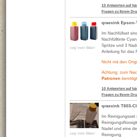
10 Antworten auf häu
Fragen zu Ihrem Dru
qraexink Epson
Im Nachfüllset si
Nachfülltinte Cya
Spritze und 3 Nade
zeig' mehr Bilder!
Anleitung für das 
Nicht mit den Ori
Achtung: zum Nach
Patronen
benötigt
10 Antworten auf häu
Fragen zu Ihrem Dru
qraexink T603-C
Im Reinigungsset 
Reinigungsflüssig
Nadel und eine deta
zeig' mehr Bilder!
Reinigung.