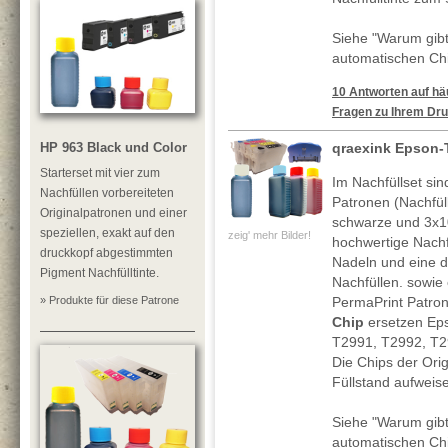
Siehe "Warum gibt
automatischen Chi
10 Antworten auf häu
Fragen zu Ihrem Dru
HP 963 Black und Color
qraexink Epson-
Starterset mit vier zum
Im Nachfüllset sin
Nachfüllen vorbereiteten
Patronen (Nachfül
Originalpatronen und einer
schwarze und 3x1
speziellen, exakt auf den
zeig' mehr Bilder!
hochwertige Nachf
druckkopf abgestimmten
Nadeln und eine de
Pigment Nachfülltinte.
Nachfüllen. sowie
» Produkte für diese Patrone
PermaPrint Patro
Chip
ersetzen Ep
T2991, T2992, T2
Die Chips der Ori
Füllstand aufweis
Siehe "Warum gibt
automatischen Chi