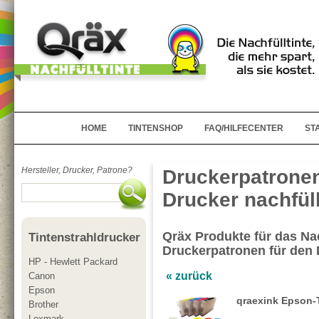
HOME
TINTENSHOP
FAQ/HILFECENTER
ST
Hersteller, Drucker, Patrone?
Druckerpatronen
Drucker nachfül
Qräx Produkte für das Nac
Tintenstrahldrucker
Druckerpatronen für den
HP - Hewlett Packard
« zurück
Canon
Epson
qraexink Epson-
Brother
Lexmark