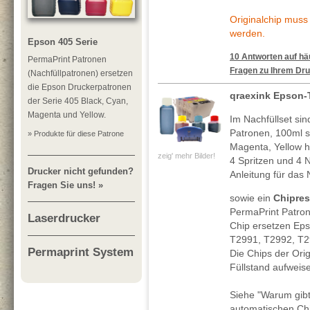
Originalchip mus
werden.
Epson 405 Serie
10 Antworten auf häu
PermaPrint Patronen
Fragen zu Ihrem Dru
(Nachfüllpatronen) ersetzen
die Epson Druckerpatronen
qraexink Epson-T
der Serie 405 Black, Cyan,
Magenta und Yellow.
Im Nachfüllset sin
Patronen, 100ml 
» Produkte für diese Patrone
Magenta, Yellow h
zeig' mehr Bilder!
4 Spritzen und 4 N
Drucker nicht gefunden?
Anleitung für das 
Fragen Sie uns! »
sowie ein
Chipres
PermaPrint Patro
Laserdrucker
Chip ersetzen Ep
T2991, T2992, T2
Permaprint System
Die Chips der Ori
Füllstand aufweis
Siehe "Warum gibt
automatischen Chi