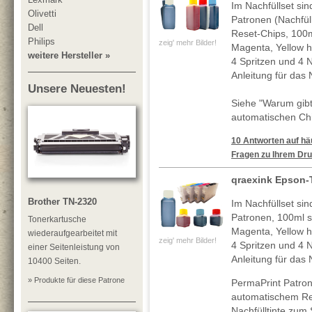
Im Nachfüllset sin
Olivetti
Patronen (Nachfül
Dell
Reset-Chips, 100
Philips
zeig' mehr Bilder!
Magenta, Yellow h
weitere Hersteller »
4 Spritzen und 4 N
Anleitung für das 
Unsere Neuesten!
Siehe "Warum gibt
automatischen Chi
10 Antworten auf häu
Fragen zu Ihrem Dru
qraexink Epson-T
Brother TN-2320
Im Nachfüllset sin
Patronen, 100ml 
Tonerkartusche
Magenta, Yellow h
wiederaufgearbeitet mit
zeig' mehr Bilder!
4 Spritzen und 4 N
einer Seitenleistung von
Anleitung für das 
10400 Seiten.
» Produkte für diese Patrone
PermaPrint Patron
automatischem Re
Nachfülltinte zum