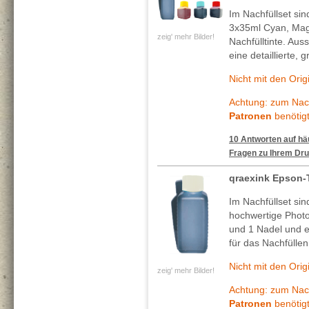
Im Nachfüllset si
3x35ml Cyan, Mag
zeig' mehr Bilder!
Nachfülltinte. Au
eine detaillierte, 
Nicht mit den Ori
Achtung: zum Nach
Patronen
benötigt
10 Antworten auf häu
Fragen zu Ihrem Dru
qraexink Epson-
Im Nachfüllset si
hochwertige Photo
und 1 Nadel und ei
für das Nachfüllen
Nicht mit den Ori
zeig' mehr Bilder!
Achtung: zum Nach
Patronen
benötigt