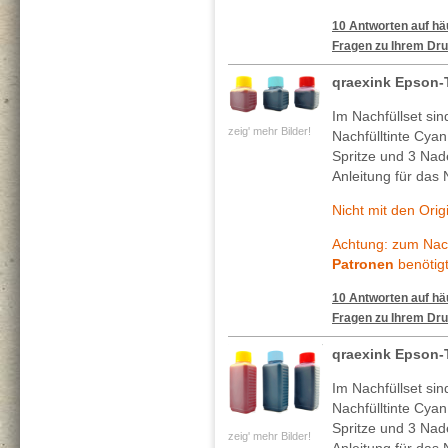
10 Antworten auf häu
Fragen zu Ihrem Dru
qraexink Epson-
Im Nachfüllset si
zeig' mehr Bilder!
Nachfülltinte Cya
Spritze und 3 Nade
Anleitung für das 
Nicht mit den Ori
Achtung: zum Nach
Patronen
benötigt
10 Antworten auf häu
Fragen zu Ihrem Dru
qraexink Epson-
Im Nachfüllset si
Nachfülltinte Cya
Spritze und 3 Nade
zeig' mehr Bilder!