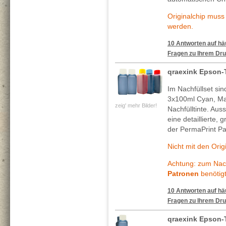
Originalchip mus
werden.
10 Antworten auf häu
Fragen zu Ihrem Dru
qraexink Epson-
Im Nachfüllset si
3x100ml Cyan, Ma
zeig' mehr Bilder!
Nachfülltinte. Au
eine detaillierte, 
der PermaPrint Pa
Nicht mit den Ori
Achtung: zum Nach
Patronen
benötigt
10 Antworten auf häu
Fragen zu Ihrem Dru
qraexink Epson-