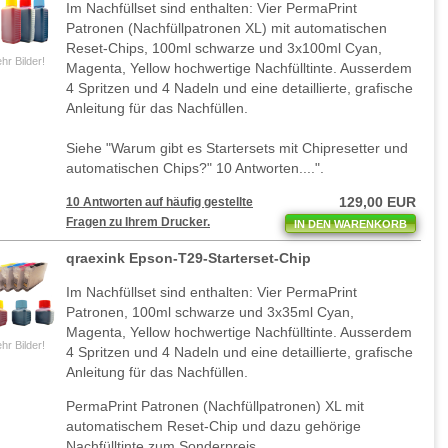
Im Nachfüllset sind enthalten: Vier PermaPrint
Patronen (Nachfüllpatronen XL) mit automatischen
Reset-Chips, 100ml schwarze und 3x100ml Cyan,
hr Bilder!
Magenta, Yellow hochwertige Nachfülltinte. Ausserdem
4 Spritzen und 4 Nadeln und eine detaillierte, grafische
Anleitung für das Nachfüllen.
Siehe "Warum gibt es Startersets mit Chipresetter und
automatischen Chips?" 10 Antworten....".
129,00 EUR
10 Antworten auf häufig gestellte
Fragen zu Ihrem Drucker.
IN DEN WARENKORB
qraexink Epson-T29-Starterset-Chip
Im Nachfüllset sind enthalten: Vier PermaPrint
Patronen, 100ml schwarze und 3x35ml Cyan,
Magenta, Yellow hochwertige Nachfülltinte. Ausserdem
hr Bilder!
4 Spritzen und 4 Nadeln und eine detaillierte, grafische
Anleitung für das Nachfüllen.
PermaPrint Patronen (Nachfüllpatronen) XL mit
automatischem Reset-Chip und dazu gehörige
Nachfülltinte zum Sonderpreis.