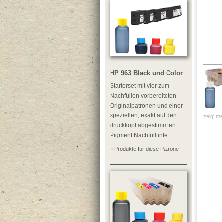
HP 963 Black und Color
Starterset mit vier zum
Nachfüllen vorbereiteten
Originalpatronen und einer
speziellen, exakt auf den
zeig' me
druckkopf abgestimmten
Pigment Nachfülltinte.
» Produkte für diese Patrone