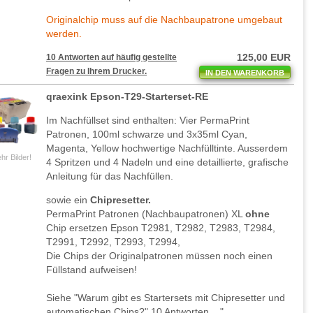
Originalchip muss auf die Nachbaupatrone umgebaut
werden.
125,00 EUR
10 Antworten auf häufig gestellte
Fragen zu Ihrem Drucker.
IN DEN WARENKORB
qraexink Epson-T29-Starterset-RE
Im Nachfüllset sind enthalten: Vier PermaPrint
Patronen, 100ml schwarze und 3x35ml Cyan,
Magenta, Yellow hochwertige Nachfülltinte. Ausserdem
hr Bilder!
4 Spritzen und 4 Nadeln und eine detaillierte, grafische
Anleitung für das Nachfüllen.
sowie ein
Chipresetter.
PermaPrint Patronen (Nachbaupatronen) XL
ohne
Chip ersetzen Epson T2981, T2982, T2983, T2984,
T2991, T2992, T2993, T2994,
Die Chips der Originalpatronen müssen noch einen
Füllstand aufweisen!
Siehe "Warum gibt es Startersets mit Chipresetter und
automatischen Chips?" 10 Antworten....".