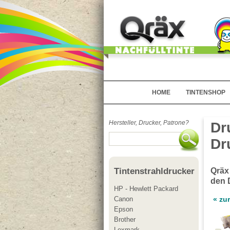
HOME
TINTENSHOP
Hersteller, Drucker, Patrone?
Dr
Dr
Qräx
Tintenstrahldrucker
den 
HP - Hewlett Packard
Canon
« zu
Epson
Brother
Lexmark