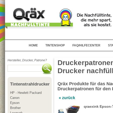
HOME
TINTENSHOP
FAQ/HILFECENTER
ST
Hersteller, Drucker, Patrone?
Druckerpatronen
Drucker nachfül
Qräx Produkte für das Nac
Tintenstrahldrucker
Druckerpatronen für den
HP - Hewlett Packard
« zurück
Canon
Epson
qraexink Epson-T
Brother
Lexmark