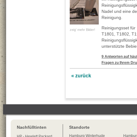
Reinigungsflüssig
Nadel und eine deta
Reinigung.
Reinigungsset für
zeig' mehr Bilder!
T1801, T1802, T1
Reinigungsflüssig
unterstützte Bebi
9 Antworten auf häuf
Fragen zu Ihrem Dru
« zurück
Nachfülltinten
Standorte
Hamburg
Winterhude
Hambur
HP - Hewlett Packard