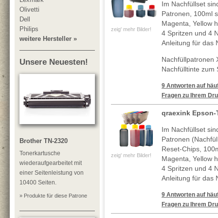
Im Nachfüllset sin
Olivetti
Patronen, 100ml 
Dell
Magenta, Yellow h
Philips
zeig' mehr Bilder!
4 Spritzen und 4 N
weitere Hersteller »
Anleitung für das 
Nachfüllpatronen 
Unsere Neuesten!
Nachfülltinte zum
9 Antworten auf häuf
Fragen zu Ihrem Dru
qraexink Epson-
Im Nachfüllset sin
Patronen (Nachfül
Brother TN-2320
Reset-Chips, 100
Tonerkartusche
zeig' mehr Bilder!
Magenta, Yellow h
wiederaufgearbeitet mit
4 Spritzen und 4 N
einer Seitenleistung von
Anleitung für das 
10400 Seiten.
9 Antworten auf häuf
» Produkte für diese Patrone
Fragen zu Ihrem Dru