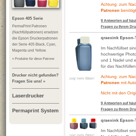
Achtung: zum Nach
Patronen
benötigt
Epson 405 Serie
9 Antworten auf häuf
PermaPrint Patronen
Fragen zu Ihrem Dru
(Nachfüllpatronen) ersetzen
qraexink Epson-
die Epson Druckerpatronen
der Serie 405 Black, Cyan,
Im Nachfüllset si
Magenta und Yellow.
hochwertige Photo
» Produkte für diese Patrone
und 1 Nadel und ei
für das Nachfüllen
Drucker nicht gefunden?
Achtung: zum Nach
zeig' mehr Bilder!
Fragen Sie uns! »
Patronen
mit Auto
Nicht mit den Ori
Laserdrucker
9 Antworten auf häuf
Fragen zu Ihrem Dru
Permaprint System
qraexink Epson-
Im Nachfüllset si
zeig' mehr Bilder!