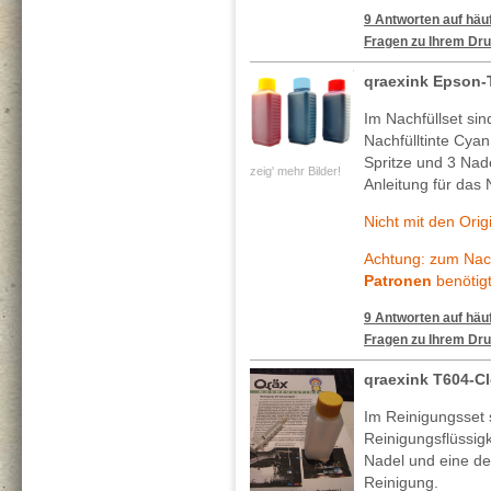
9 Antworten auf häuf
Fragen zu Ihrem Dru
qraexink Epson
Im Nachfüllset si
Nachfülltinte Cya
Spritze und 3 Nade
zeig' mehr Bilder!
Anleitung für das 
Nicht mit den Ori
Achtung: zum Nach
Patronen
benötigt
9 Antworten auf häuf
Fragen zu Ihrem Dru
qraexink T604-C
Im Reinigungsset 
Reinigungsflüssig
Nadel und eine deta
Reinigung.