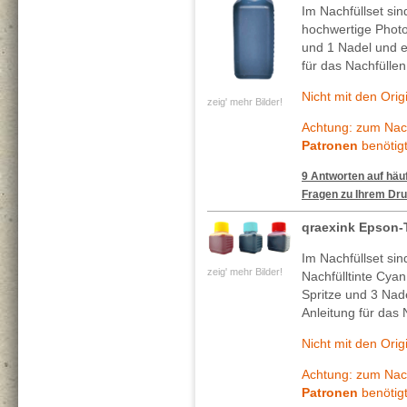
Im Nachfüllset si
hochwertige Photo
und 1 Nadel und ei
für das Nachfüllen
Nicht mit den Ori
zeig' mehr Bilder!
Achtung: zum Nach
Patronen
benötigt
9 Antworten auf häuf
Fragen zu Ihrem Dru
qraexink Epson-
Im Nachfüllset si
zeig' mehr Bilder!
Nachfülltinte Cya
Spritze und 3 Nade
Anleitung für das 
Nicht mit den Ori
Achtung: zum Nach
Patronen
benötigt