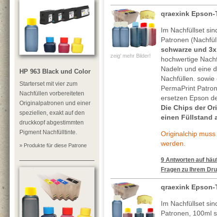
qraexink Epson-
Im Nachfüllset sin
Patronen (Nachfül
schwarze und 3x
zeig' mehr Bilder!
hochwertige Nachf
Nadeln und eine de
HP 963 Black und Color
Nachfüllen. sowie 
Starterset mit vier zum
PermaPrint Patro
Nachfüllen vorbereiteten
ersetzen Epson de
Originalpatronen und einer
Die Chips der O
speziellen, exakt auf den
einen Füllstand 
druckkopf abgestimmten
Pigment Nachfülltinte.
Originalchip mus
werden.
» Produkte für diese Patrone
9 Antworten auf häuf
Fragen zu Ihrem Dru
qraexink Epson-
Im Nachfüllset sin
Patronen, 100ml 