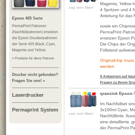
Magenta, Yellow h
zeig' mehr Bilder!
4 Spritzen und 4 N
Anleitung für das 
Epson 405 Serie
sowie ein Chiprese
PermaPrint Patronen
PermaPrint Patro
(Nachfüllpatronen) ersetzen
ersetzen Epson Pa
die Epson Druckerpatronen
Die Chips der Ori
der Serie 405 Black, Cyan,
Füllstand aufweis
Magenta und Yellow.
» Produkte für diese Patrone
Originalchip mus
werden.
Drucker nicht gefunden?
9 Antworten auf häuf
Fragen Sie uns! »
Fragen zu Ihrem Dru
qraexink Epson-
Laserdrucker
Im Nachfüllset si
Permaprint System
3x100ml Cyan, Ma
zeig' mehr Bilder!
Nachfülltinte. Au
eine detaillierte, 
der PermaPrint Pa