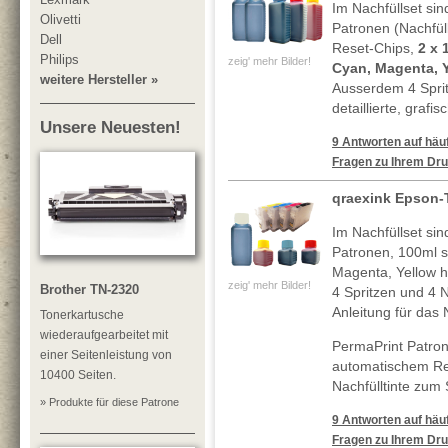
Im Nachfüllset sin
Olivetti
Patronen (Nachfül
Dell
Reset-Chips,
2 x 
Philips
zeig' mehr Bilder!
Cyan, Magenta, 
weitere Hersteller »
Ausserdem 4 Spri
detaillierte, grafi
Unsere Neuesten!
9 Antworten auf häuf
Fragen zu Ihrem Dru
qraexink Epson-T
Im Nachfüllset sin
Patronen, 100ml 
Magenta, Yellow h
zeig' mehr Bilder!
Brother TN-2320
4 Spritzen und 4 N
Anleitung für das 
Tonerkartusche
wiederaufgearbeitet mit
PermaPrint Patron
einer Seitenleistung von
automatischem Re
10400 Seiten.
Nachfülltinte zum
» Produkte für diese Patrone
9 Antworten auf häuf
Fragen zu Ihrem Dru