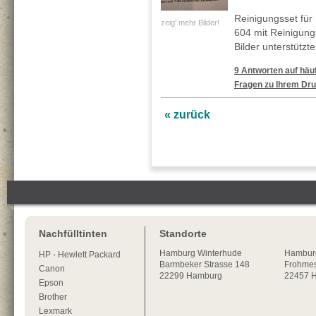
Reinigungsset für
zeig' mehr Bilder!
604 mit Reinigung
Bilder unterstützt
9 Antworten auf häuf
Fragen zu Ihrem Dru
« zurück
Nachfülltinten
Standorte
Hamburg
Winterhude
Hambur
HP - Hewlett Packard
Barmbeker Strasse 148
Frohmes
Canon
22299
Hamburg
22457 
Epson
Brother
Lexmark