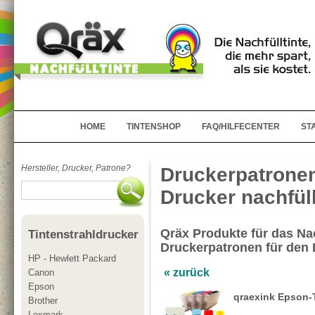
HOME
TINTENSHOP
FAQ/HILFECENTER
ST
Hersteller, Drucker, Patrone?
Druckerpatronen
Drucker nachfül
Qräx Produkte für das Nac
Tintenstrahldrucker
Druckerpatronen für de
HP - Hewlett Packard
« zurück
Canon
Epson
qraexink Epson-
Brother
Lexmark