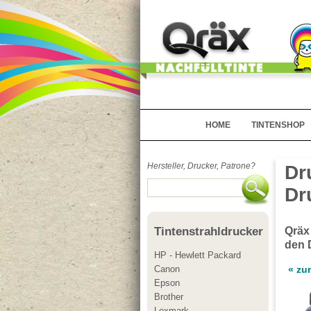
HOME
TINTENSHOP
Hersteller, Drucker, Patrone?
Dr
Dr
Qräx
Tintenstrahldrucker
den 
HP - Hewlett Packard
Canon
« zu
Epson
Brother
Lexmark