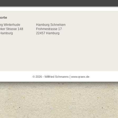
orte
rg
Winterhude
Hamburg Schnelsen
ker Strasse 148
Frohmestrasse 17
Hamburg
22457 Hamburg
© 2026 - Willfried Schmanns |
www.qraex.de