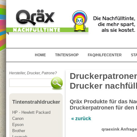
HOME
TINTENSHOP
FAQ/HILFECENTER
ST
Hersteller, Drucker, Patrone?
Druckerpatrone
Drucker nachfül
Qräx Produkte für das Nac
Tintenstrahldrucker
Druckerpatronen für den
HP - Hewlett Packard
« zurück
Canon
Epson
qraexink Anfrage
Brother
Lexmark