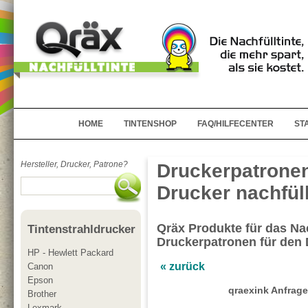
HOME
TINTENSHOP
FAQ/HILFECENTER
ST
Hersteller, Drucker, Patrone?
Druckerpatrone
Drucker nachfül
Qräx Produkte für das Nac
Tintenstrahldrucker
Druckerpatronen für den
HP - Hewlett Packard
« zurück
Canon
Epson
qraexink Anfrage
Brother
Lexmark