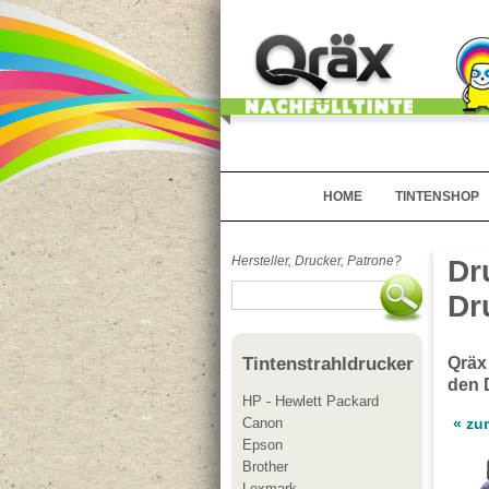
HOME
TINTENSHOP
Hersteller, Drucker, Patrone?
Dr
Dr
Qräx
Tintenstrahldrucker
den 
HP - Hewlett Packard
Canon
« zu
Epson
Brother
Lexmark