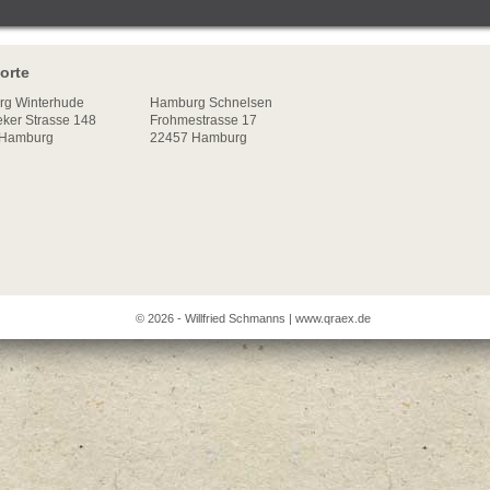
orte
rg
Winterhude
Hamburg Schnelsen
ker Strasse 148
Frohmestrasse 17
Hamburg
22457 Hamburg
© 2026 - Willfried Schmanns |
www.qraex.de