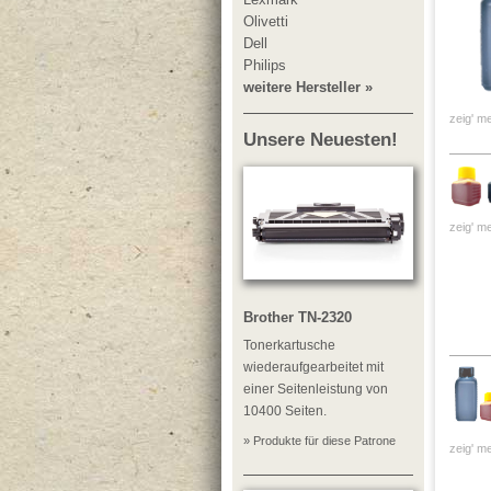
Olivetti
Dell
Philips
weitere Hersteller »
zeig' me
Unsere Neuesten!
zeig' me
Brother TN-2320
Tonerkartusche
wiederaufgearbeitet mit
einer Seitenleistung von
10400 Seiten.
» Produkte für diese Patrone
zeig' me