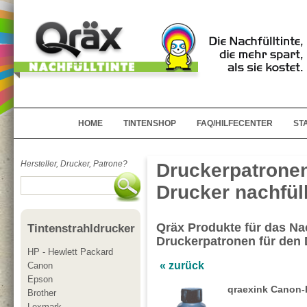
HOME
TINTENSHOP
FAQ/HILFECENTER
ST
Hersteller, Drucker, Patrone?
Druckerpatrone
Drucker nachfül
Qräx Produkte für das Nac
Tintenstrahldrucker
Druckerpatronen für den
HP - Hewlett Packard
« zurück
Canon
Epson
qraexink Canon-
Brother
Lexmark