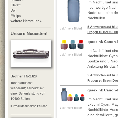
Im Nachfüllset si
Olivetti
hochwertige Nachf
Dell
Nadel und eine deta
Philips
Nachfüllen.
weitere Hersteller »
5 Antworten auf häuf
zeig' mehr Bilder!
Fragen zu Ihrem Dru
Unsere Neuesten!
qraexink Canon-
Im Nachfüllset si
zeig' mehr Bilder!
Nachfülltinte Cya
Spritze und 3 Nade
Anleitung für das 
5 Antworten auf häuf
Brother TN-2320
Fragen zu Ihrem Dru
Tonerkartusche
wiederaufgearbeitet mit
qraexink Canon-
einer Seitenleistung von
10400 Seiten.
Im Nachfüllset si
3x35ml Cyan, Mag
» Produkte für diese Patrone
zeig' mehr Bilder!
Nachfülltinte. Au
eine detaillierte, 