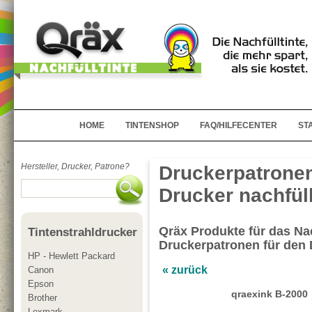
HOME
TINTENSHOP
FAQ/HILFECENTER
ST
Hersteller, Drucker, Patrone?
Druckerpatronen
Drucker nachfül
Qräx Produkte für das Nac
Tintenstrahldrucker
Druckerpatronen für den 
HP - Hewlett Packard
« zurück
Canon
Epson
qraexink B-2000
Brother
Lexmark