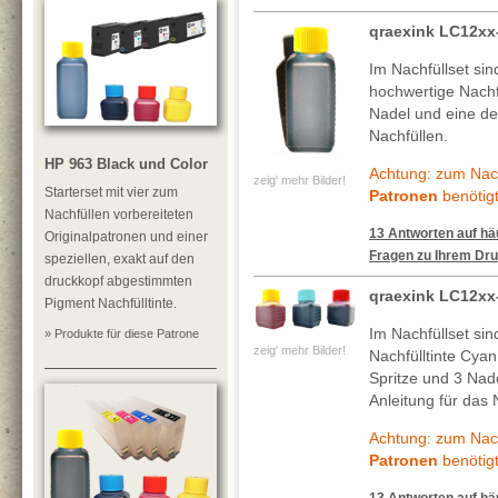
qraexink LC12xx
Im Nachfüllset si
hochwertige Nachf
Nadel und eine deta
Nachfüllen.
HP 963 Black und Color
Achtung: zum Nach
zeig' mehr Bilder!
Starterset mit vier zum
Patronen
benötigt
Nachfüllen vorbereiteten
13 Antworten auf häu
Originalpatronen und einer
Fragen zu Ihrem Dru
speziellen, exakt auf den
druckkopf abgestimmten
qraexink LC12xx
Pigment Nachfülltinte.
Im Nachfüllset si
» Produkte für diese Patrone
zeig' mehr Bilder!
Nachfülltinte Cya
Spritze und 3 Nade
Anleitung für das 
Achtung: zum Nach
Patronen
benötigt