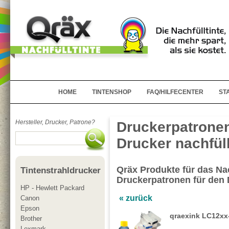
HOME
TINTENSHOP
FAQ/HILFECENTER
ST
Hersteller, Drucker, Patrone?
Druckerpatronen
Drucker nachfül
Qräx Produkte für das Nac
Tintenstrahldrucker
Druckerpatronen für de
HP - Hewlett Packard
« zurück
Canon
Epson
qraexink LC12xx-
Brother
Lexmark