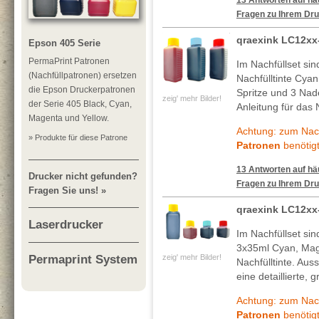
13 Antworten auf häu
Fragen zu Ihrem Dru
qraexink LC12x
Epson 405 Serie
PermaPrint Patronen
Im Nachfüllset si
(Nachfüllpatronen) ersetzen
Nachfülltinte Cya
die Epson Druckerpatronen
Spritze und 3 Nade
zeig' mehr Bilder!
der Serie 405 Black, Cyan,
Anleitung für das 
Magenta und Yellow.
Achtung: zum Nach
» Produkte für diese Patrone
Patronen
benötigt
13 Antworten auf häu
Drucker nicht gefunden?
Fragen zu Ihrem Dru
Fragen Sie uns! »
qraexink LC12xx
Laserdrucker
Im Nachfüllset si
3x35ml Cyan, Mag
zeig' mehr Bilder!
Permaprint System
Nachfülltinte. Au
eine detaillierte, 
Achtung: zum Nach
Patronen
benötigt