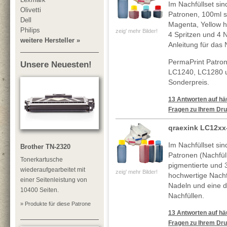
Im Nachfüllset sin
Olivetti
Patronen, 100ml 
Dell
Magenta, Yellow h
Philips
zeig' mehr Bilder!
4 Spritzen und 4 N
weitere Hersteller »
Anleitung für das 
PermaPrint Patro
Unsere Neuesten!
LC1240, LC1280 u
Sonderpreis.
13 Antworten auf häu
Fragen zu Ihrem Dru
qraexink LC12xx
Im Nachfüllset sin
Brother TN-2320
Patronen (Nachfül
Tonerkartusche
pigmentierte und
wiederaufgearbeitet mit
zeig' mehr Bilder!
hochwertige Nachf
einer Seitenleistung von
Nadeln und eine de
10400 Seiten.
Nachfüllen.
» Produkte für diese Patrone
13 Antworten auf häu
Fragen zu Ihrem Dru