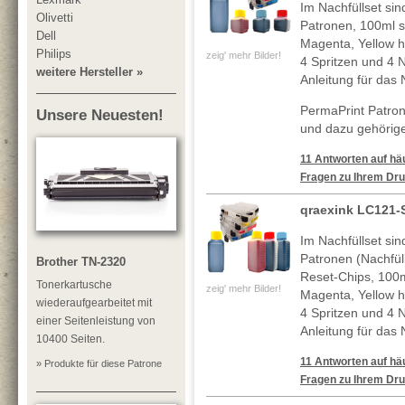
Im Nachfüllset sin
Olivetti
Patronen, 100ml 
Dell
Magenta, Yellow h
Philips
zeig' mehr Bilder!
4 Spritzen und 4 N
weitere Hersteller »
Anleitung für das 
PermaPrint Patro
Unsere Neuesten!
und dazu gehörige
11 Antworten auf häu
Fragen zu Ihrem Dru
qraexink LC121-
Im Nachfüllset sin
Patronen (Nachfül
Brother TN-2320
Reset-Chips, 100
Tonerkartusche
zeig' mehr Bilder!
Magenta, Yellow h
wiederaufgearbeitet mit
4 Spritzen und 4 N
einer Seitenleistung von
Anleitung für das 
10400 Seiten.
11 Antworten auf häu
» Produkte für diese Patrone
Fragen zu Ihrem Dru