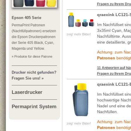
Fragen zu Ihrem Dru
qraexink LC121-
Epson 405 Serie
Im Nachfüllset si
PermaPrint Patronen
3x35ml Cyan, Mag
(Nachfüllpatronen) ersetzen
zeig' mehr Bilder!
Nachfülltinte. Au
die Epson Druckerpatronen
eine detaillierte, 
der Serie 405 Black, Cyan,
Magenta und Yellow.
Achtung: zum Nach
» Produkte für diese Patrone
Patronen
benötigt
11 Antworten auf häu
Drucker nicht gefunden?
Fragen zu Ihrem Dru
Fragen Sie uns! »
qraexink LC121-
Laserdrucker
Im Nachfüllset si
hochwertige Nachf
Nadel und eine deta
Permaprint System
Nachfüllen.
Achtung: zum Nach
zeig' mehr Bilder!
Patronen
benötigt