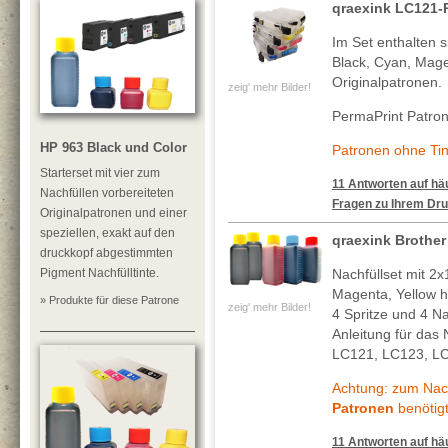
qraexink LC121-
Im Set enthalten s
Black, Cyan, Mage
Originalpatronen.
zeig' mehr Bilder!
PermaPrint Patro
HP 963 Black und Color
Patronen ohne Tin
Starterset mit vier zum
11 Antworten auf häu
Nachfüllen vorbereiteten
Fragen zu Ihrem Dru
Originalpatronen und einer
speziellen, exakt auf den
qraexink Brothe
druckkopf abgestimmten
Pigment Nachfülltinte.
Nachfüllset mit 
Magenta, Yellow h
» Produkte für diese Patrone
zeig' mehr Bilder!
4 Spritze und 4 Na
Anleitung für das
LC121, LC123, L
Achtung: zum Nach
Patronen
benötigt
11 Antworten auf häu