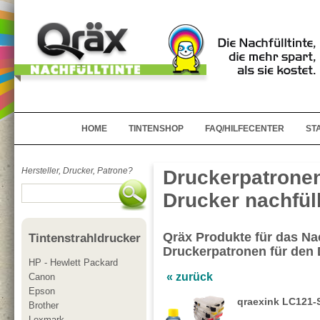
HOME
TINTENSHOP
FAQ/HILFECENTER
ST
Hersteller, Drucker, Patrone?
Druckerpatronen
Drucker nachfül
Qräx Produkte für das Nac
Tintenstrahldrucker
Druckerpatronen für den
HP - Hewlett Packard
« zurück
Canon
Epson
qraexink LC121-S
Brother
Lexmark