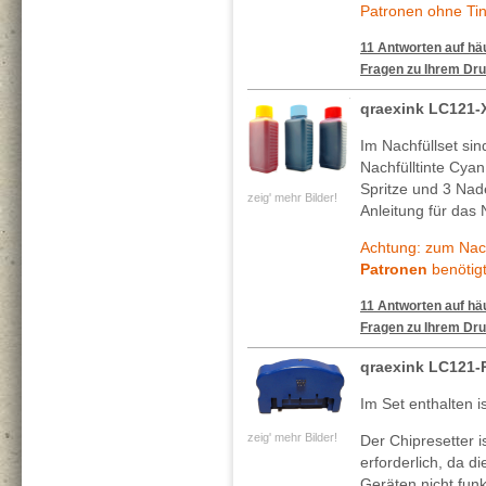
Patronen ohne Tin
11 Antworten auf häu
Fragen zu Ihrem Dru
qraexink LC121-
Im Nachfüllset si
Nachfülltinte Cya
Spritze und 3 Nade
zeig' mehr Bilder!
Anleitung für das 
Achtung: zum Nach
Patronen
benötigt
11 Antworten auf häu
Fragen zu Ihrem Dru
qraexink LC121-
Im Set enthalten is
zeig' mehr Bilder!
Der Chipresetter 
erforderlich, da d
Geräten nicht funk