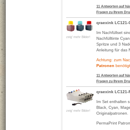
11 Antworten auf häu
Fragen zu Ihrem Dru
qraexink LC121-
Im Nachfüllset si
zeig' mehr Bilder!
Nachfülltinte Cya
Spritze und 3 Nade
Anleitung für das 
Achtung: zum Nach
Patronen
benötigt
11 Antworten auf häu
Fragen zu Ihrem Dru
qraexink LC121-
Im Set enthalten s
Black, Cyan, Mage
zeig' mehr Bilder!
Originalpatronen.
PermaPrint Patro