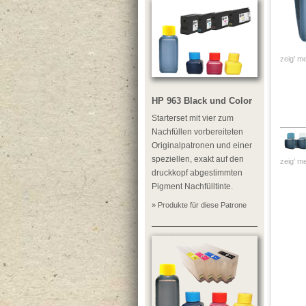
zeig' me
HP 963 Black und Color
Starterset mit vier zum
Nachfüllen vorbereiteten
Originalpatronen und einer
speziellen, exakt auf den
zeig' me
druckkopf abgestimmten
Pigment Nachfülltinte.
» Produkte für diese Patrone