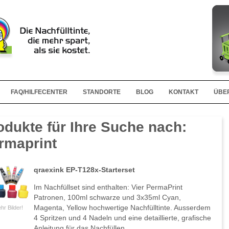
FAQ/HILFECENTER
STANDORTE
BLOG
KONTAKT
ÜBE
odukte für Ihre Suche nach:
rmaprint
qraexink EP-T128x-Starterset
Im Nachfüllset sind enthalten: Vier PermaPrint
Patronen, 100ml schwarze und 3x35ml Cyan,
Magenta, Yellow hochwertige Nachfülltinte. Ausserdem
hr Bilder!
4 Spritzen und 4 Nadeln und eine detaillierte, grafische
Anleitung für das Nachfüllen.