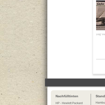
zeig' me
Nachfülltinten
Stand
Hambu
HP - Hewlett Packard