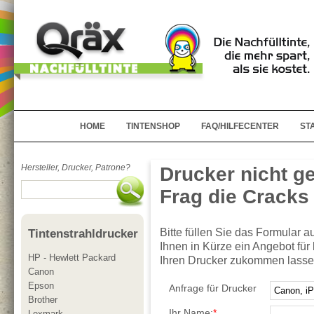
HOME
TINTENSHOP
FAQ/HILFECENTER
ST
Hersteller, Drucker, Patrone?
Drucker nicht g
Frag die Crack
Bitte füllen Sie das Formular 
Tintenstrahldrucker
Ihnen in Kürze ein Angebot für 
HP - Hewlett Packard
Ihren Drucker zukommen lasse
Canon
Epson
Anfrage für Drucker
Brother
Ihr Name:
*
Lexmark