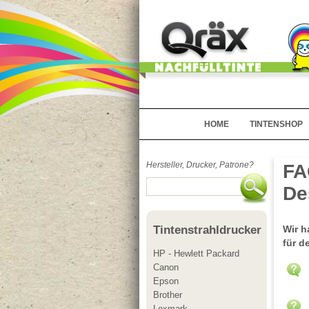
HOME
TINTENSHOP
Hersteller, Drucker, Patrone?
FA
De
Wir h
Tintenstrahldrucker
für d
HP - Hewlett Packard
Canon
Epson
Brother
Lexmark