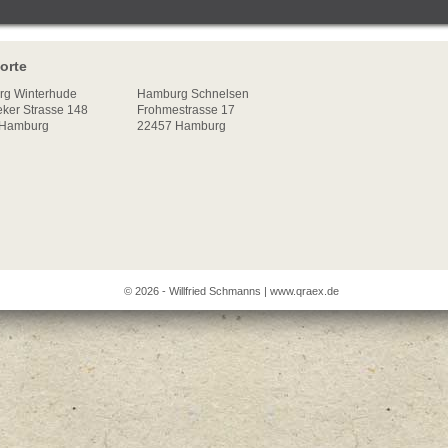
orte
rg
Winterhude
Hamburg Schnelsen
ker Strasse 148
Frohmestrasse 17
Hamburg
22457 Hamburg
© 2026 - Willfried Schmanns |
www.qraex.de