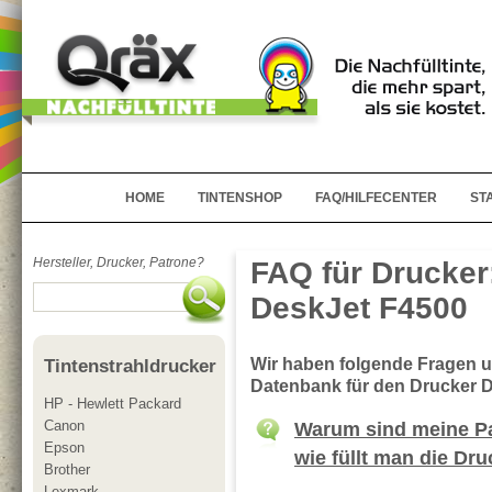
HOME
TINTENSHOP
FAQ/HILFECENTER
ST
Hersteller, Drucker, Patrone?
FAQ für Drucker
DeskJet F4500
Wir haben folgende Fragen 
Tintenstrahldrucker
Datenbank für den Drucker 
HP - Hewlett Packard
Canon
Warum sind meine Pa
Epson
wie füllt man die Dr
Brother
Lexmark