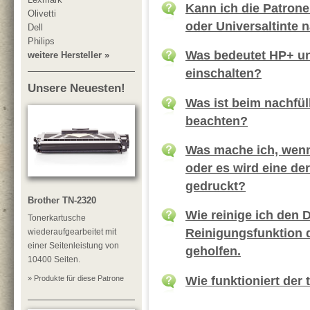
Kann ich die Patrone
Olivetti
oder Universaltinte 
Dell
Philips
Was bedeutet HP+ un
weitere Hersteller »
einschalten?
Unsere Neuesten!
Was ist beim nachfül
beachten?
Was mache ich, wenn 
oder es wird eine de
gedruckt?
Brother TN-2320
Wie reinige ich den 
Tonerkartusche
Reinigungsfunktion d
wiederaufgearbeitet mit
einer Seitenleistung von
geholfen.
10400 Seiten.
Wie funktioniert der
» Produkte für diese Patrone