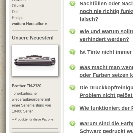
Nachfüllen oder Nac
Olivetti
noch nie richtig funk
Dell
Philips
falsch?
weitere Hersteller »
Wie und warum sollt
Unsere Neuesten!
verhindert werden?
Ist Tinte nicht immer
Was macht man wenn 
oder Farben setzen 
Brother TN-2320
Die Druckkopfreinig
Tonerkartusche
Problem nicht gelöst
wiederaufgearbeitet mit
einer Seitenleistung von
Wie funktioniert der
10400 Seiten.
» Produkte für diese Patrone
Warum sind die Farb
Schwarz gedruckt w