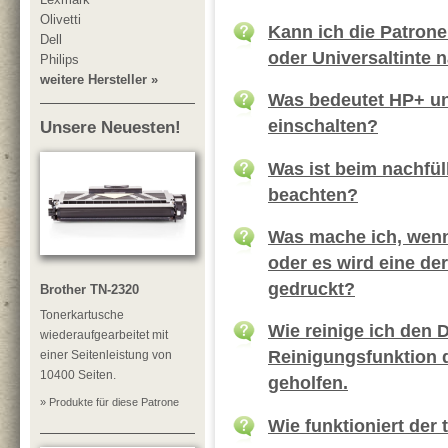
Olivetti
Kann ich die Patrone
Dell
oder Universaltinte 
Philips
weitere Hersteller »
Was bedeutet HP+ un
einschalten?
Unsere Neuesten!
Was ist beim nachfül
beachten?
Was mache ich, wenn 
oder es wird eine de
gedruckt?
Brother TN-2320
Tonerkartusche
Wie reinige ich den 
wiederaufgearbeitet mit
Reinigungsfunktion d
einer Seitenleistung von
10400 Seiten.
geholfen.
» Produkte für diese Patrone
Wie funktioniert der