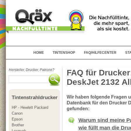
HOME
TINTENSHOP
FAQ/HILFECENTER
ST
Hersteller, Drucker, Patrone?
FAQ für Drucker
DeskJet 2132 Al
Wir haben folgende Fragen 
Tintenstrahldrucker
Datenbank für den Drucker D
HP - Hewlett Packard
gefunden:
Canon
Epson
Warum sind meine Pa
Brother
wie füllt man die Dr
Lexmark