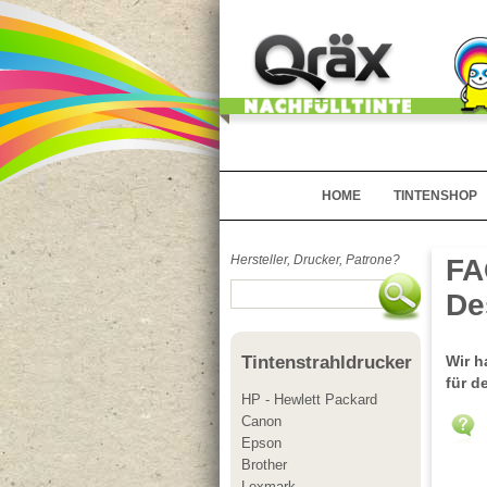
HOME
TINTENSHOP
Hersteller, Drucker, Patrone?
FA
De
Wir h
Tintenstrahldrucker
für d
HP - Hewlett Packard
Canon
Epson
Brother
Lexmark