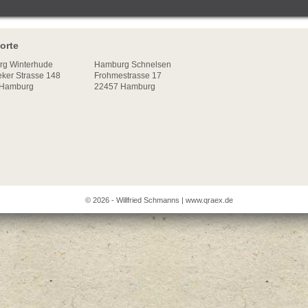
orte
rg
Winterhude
Hamburg Schnelsen
ker Strasse 148
Frohmestrasse 17
Hamburg
22457 Hamburg
© 2026 - Willfried Schmanns |
www.qraex.de