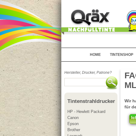
HOME
TINTENSHOP
Hersteller, Drucker, Patrone?
FA
ML
Wir h
Tintenstrahldrucker
für d
HP - Hewlett Packard
Ic
Canon
Epson
Brother
Lexmark