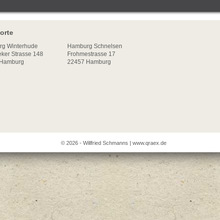
orte
rg
Winterhude
Hamburg Schnelsen
ker Strasse 148
Frohmestrasse 17
Hamburg
22457 Hamburg
© 2026 - Willfried Schmanns |
www.qraex.de